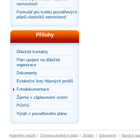
nemovitostí
Formulář pro tvorbu povodňových
plánů vlastníků nemovitostí
Přílohy
Důležité kontakty
Plán spojení na důležité
organizace
Dokumenty
Evidenční listy hlásných profilů
Fotodokumentace
Žijeme v záplavovém území
POVIS
Výtah z povodňového plánu
Podmínky použití
|
Ochrana osobních údajů
|
Zkratky
|
Dokumenty
|
Návod k po