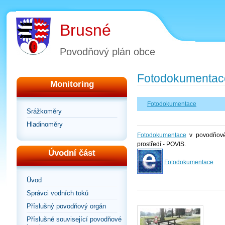
Brusné
Povodňový plán obce
Fotodokumentac
Monitoring
Fotodokumentace
Srážkoměry
Hladinoměry
Fotodokumentace
v povodňovém
prostředí - POVIS.
Úvodní část
Fotodokumentace
Úvod
Správci vodních toků
Příslušný povodňový orgán
Příslušné související povodňové