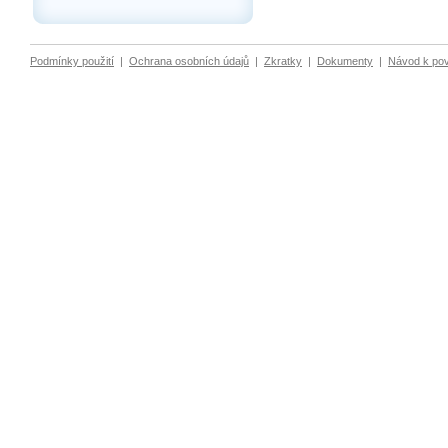
Podmínky použití
|
Ochrana osobních údajů
|
Zkratky
|
Dokumenty
|
Návod k po