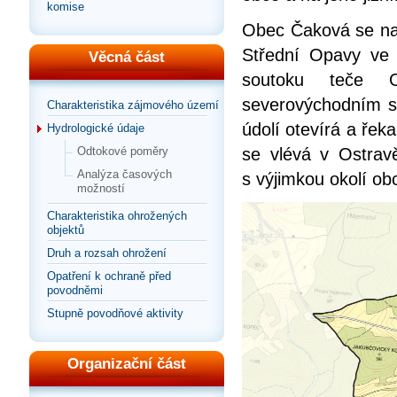
komise
Obec Čaková se nac
Střední Opavy ve
Věcná část
soutoku teče 
severovýchodním s
Charakteristika zájmového území
údolí otevírá a řek
Hydrologické údaje
se vlévá v Ostra
Odtokové poměry
Analýza časových
s výjimkou okolí ob
možností
Charakteristika ohrožených
objektů
Druh a rozsah ohrožení
Opatření k ochraně před
povodněmi
Stupně povodňové aktivity
Organizační část