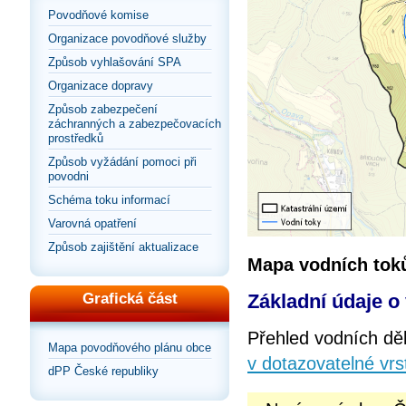
Povodňové komise
Organizace povodňové služby
Způsob vyhlašování SPA
Organizace dopravy
Způsob zabezpečení
záchranných a zabezpečovacích
prostředků
Způsob vyžádání pomoci při
povodni
Schéma toku informací
Varovná opatření
Způsob zajištění aktualizace
Mapa vodních tok
Základní údaje o
Grafická část
Přehled vodních dě
Mapa povodňového plánu obce
v dotazovatelné vrs
dPP České republiky