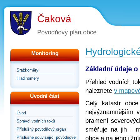
Čaková
Povodňový plán obce
Hydrologick
Monitoring
Základní údaje o
Srážkoměry
Hladinoměry
Přehled vodních tok
naleznete
v mapové 
Úvodní část
Celý katastr obc
nejvýznamnějším 
Úvod
pramení severových
Správci vodních toků
směřuje na jih - m
Příslušný povodňový orgán
obce a na jeho jižn
Příslušné související povodňové