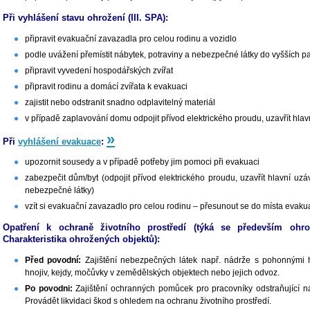
Při vyhlášení stavu ohrožení (III. SPA):
připravit evakuační zavazadla pro celou rodinu a vozidlo
podle uvážení přemístit nábytek, potraviny a nebezpečné látky do vyšších pa
připravit vyvedení hospodářských zvířat
připravit rodinu a domácí zvířata k evakuaci
zajistit nebo odstranit snadno odplavitelný materiál
v případě zaplavování domu odpojit přívod elektrického proudu, uzavřít hlav
»
Při
vyhlášení evakuace
:
upozornit sousedy a v případě potřeby jim pomoci při evakuaci
zabezpečit dům/byt (odpojit přívod elektrického proudu, uzavřít hlavní uz
nebezpečné látky)
vzít si evakuační zavazadlo pro celou rodinu – přesunout se do místa evak
Opatření k ochraně životního prostředí (týká se především ohro
Charakteristika ohrožených objektů):
Před povodní:
Zajištění nebezpečných látek např. nádrže s pohonnými hm
hnojiv, kejdy, močůvky v zemědělských objektech nebo jejich odvoz.
Po povodni:
Zajištění ochranných pomůcek pro pracovníky odstraňující ná
Provádět likvidaci škod s ohledem na ochranu životního prostředí.