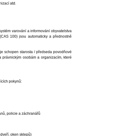
izací atd.
systém varování a informování obyvatelstva
 (CAS 100) jsou automaticky a přednostně
 je schopen starosta / předseda povodňové
 a právnickým osobám a organizacím, které
jících pokynů:
nů, policie a záchranářů
 dveří, oken sklepů)