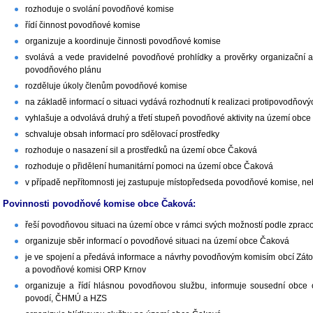
rozhoduje o svolání povodňové komise
řídí činnost povodňové komise
organizuje a koordinuje činnosti povodňové komise
svolává a vede pravidelné povodňové prohlídky a prověrky organizační a te
povodňového plánu
rozděluje úkoly členům povodňové komise
na základě informací o situaci vydává rozhodnutí k realizaci protipovodňový
vyhlašuje a odvolává druhý a třetí stupeň povodňové aktivity na území obc
schvaluje obsah informací pro sdělovací prostředky
rozhoduje o nasazení sil a prostředků na území obce Čaková
rozhoduje o přidělení humanitární pomoci na území obce Čaková
v případě nepřítomnosti jej zastupuje místopředseda povodňové komise, ne
Povinnosti povodňové komise obce Čaková:
řeší povodňovou situaci na území obce v rámci svých možností podle zpr
organizuje sběr informací o povodňové situaci na území obce Čaková
je ve spojení a předává informace a návrhy povodňovým komisím obcí Zátor 
a povodňové komisi ORP Krnov
organizuje a řídí hlásnou povodňovou službu, informuje sousední obce
povodí, ČHMÚ a HZS