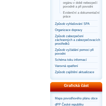
orgánu v době nebezpečí
povodně a při povodni
Evidenční a dokumentační
práce
Způsob vyhlašování SPA
Organizace dopravy
Způsob zabezpečení
záchranných a zabezpečovacích
prostředků
Způsob vyžádání pomoci při
povodni
Schéma toku informací
Varovná opatření
Způsob zajištění aktualizace
Grafická část
Mapa povodňového plánu obce
dPP České republiky