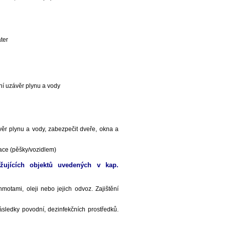
ter
ní uzávěr plynu a vody
ávěr plynu a vody, zabezpečit dveře, okna a
uace (pěšky/vozidlem)
žujících objektů uvedených v kap.
otami, oleji nebo jejich odvoz. Zajištění
sledky povodní, dezinfekčních prostředků.