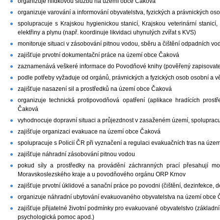
organizuje hlídkovou službu na území obce Čaková
organizuje varování a informování obyvatelstva, fyzických a právnických o
spolupracuje s Krajskou hygienickou stanicí, Krajskou veterinární stanicí, 
elektřiny a plynu (např. koordinuje likvidaci uhynulých zvířat s KVS)
monitoruje situaci v zásobování pitnou vodou, sběru a čištění odpadních vod
zajišťuje prvotní dokumentační práce na území obce Čaková
zaznamenává veškeré informace do Povodňové knihy (pověřený zapisovate
podle potřeby vyžaduje od orgánů, právnických a fyzických osob osobní a
zajišťuje nasazení sil a prostředků na území obce Čaková
organizuje technická protipovodňová opatření (aplikace hradících pros
Čaková
vyhodnocuje dopravní situaci a průjezdnost v zasaženém území, spolupracuj
zajišťuje organizaci evakuace na území obce Čaková
spolupracuje s Policií ČR při vyznačení a regulaci evakuačních tras na úz
zajišťuje náhradní zásobování pitnou vodou
pokud síly a prostředky na provádění záchranných prací přesahují m
Moravskoslezského kraje a u povodňového orgánu ORP Krnov
zajišťuje prvotní úklidové a sanační práce po povodni (čištění, dezinfekce,
organizuje náhradní ubytování evakuovaného obyvatelstva na území obce
zajišťuje přijatelné životní podmínky pro evakuované obyvatelstvo (základní
psychologická pomoc apod.)