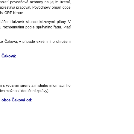
vzetí povodňové ochrany na jejím území,
nepřestává pracovat. Povodňový orgán obce
isi ORP Krnov.
šení krizové situace krizovými plány. V
u rozhodnutími podle správního řádu. Platí
e Čaková, v případě extrémního ohrožení
e Čaková:
 s využitím sirény a místního informačního
ích možností doručení zprávy)
e obce Čaková od: