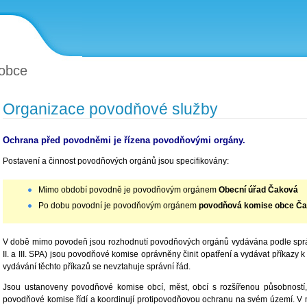
obce
Organizace povodňové služby
Ochrana před povodněmi je řízena povodňovými orgány.
Postavení a činnost povodňových orgánů jsou specifikovány:
Mimo období povodně je povodňovým orgánem
Obecní úřad Čaková
Po dobu povodní je povodňovým orgánem
povodňová komise obce Č
V době mimo povodeň jsou rozhodnutí povodňových orgánů vydávána podle správ
II. a III. SPA) jsou povodňové komise oprávněny činit opatření a vydávat příkaz
vydávání těchto příkazů se nevztahuje správní řád.
Jsou ustanoveny povodňové komise obcí, měst, obcí s rozšířenou působností,
povodňové komise řídí a koordinují protipovodňovou ochranu na svém území. V