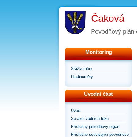
Čaková
Povodňový plán 
Monitoring
Srážkoměry
Hladinoměry
Úvodní část
Úvod
Správci vodních toků
Příslušný povodňový orgán
Příslušné související povodňové