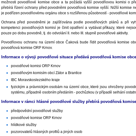
možnosti povodňové komise obce a ta požádá vyšší povodňovou komisi o pře
přebírá řízení ochrany před povodněmi povodňová komise vyšší. Nižší komise 
je podřízen povodňovému orgánu obce s rozšířenou působností - povodňové kom
Ochrana před povodněmi je zajišťována podle povodňových plánů a při vyhlá
kompetenci povodňových komisí je činit opatření a vydávat příkazy, které nejso
pouze po dobu povodně, tj. do odvolání II. nebo III. stupně povodňové aktivity.
Povodňovou ochranu na území obce Čaková bude řídit povodňová komise obc
povodňová komise ORP Krnov.
Informace o vývoji povodňové situace předává povodňová komise obc
povodňové komisi ORP Krnov
povodňovým komisím obcí Zátor a Brantice
IBC Moravskoslezského kraje
fyzickým a právnickým osobám na území obce, které jsou ohroženy povodní
systému, případně osobním předáním - pochůzkou (v případě selhání ostatn
Informace v rámci hlásné povodňové služby přebírá povodňová komis
předpovědní povodňové služby
povodňové komise ORP Krnov
hlídkové služby
pozorovatelů hlásných profilů a jiných osob