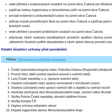
vede přehled o evakuovaných osobách na území obce Čaková (ve střediscíc
zajišťuje nutnou hygienickou a zdravotnickou péči na území obce Čaková
provádí evidenční a dokumentační práce na území obce Čaková
zjišťuje rozsah povodňových škod na území obce Čaková a zajišťuje jejich e
fyzických osob)
vede přehled o povodní postižených osobách na území obce Čaková
připravuje návrh realizace neodkladných prvotních opatření obnovy povo
základních životních potřeb obyvatelstva a návrh úplné obnovy povodní 
Ostatní účastníci ochrany před povodněmi
Příloha:
Plán spojení na důležité organizace
Český hydrometeorologický ústav: Pobočka Ostrava (Regionální předpověd
Povodí Odry, státní podnik (správce povodí a vodních toků)
Lesy České republiky, s. p. (správce vodních toků)
Vlastníci (uživatelé) nebo správci nemovitostí v ohroženém území
Vlastníci (uživatelé) nebo správci vodních děl a objektů na vodních tocích
Hasičský záchranný sbor Moravskoslezského kraje, územní odbor Bruntál
Složky Policie České republiky, obvodní oddělení Krnov
Složky Armády ČR
Orgány ochrany veřejného zdraví
Krajská hygienická stanice Moravskoslezského kraje