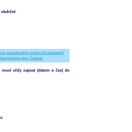
 obdržet:
osti povodňového orgánu při nebezpečí
dňové komise obce Čaková
.
 musí vždy zapsat (datum a čas) do
ik