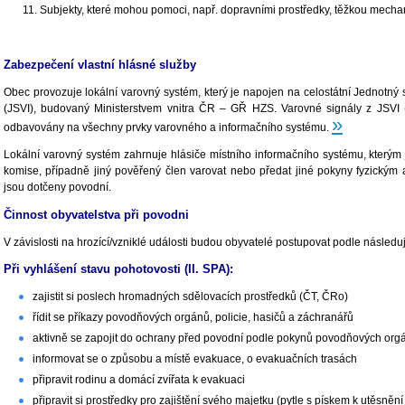
Subjekty, které mohou pomoci, např. dopravními prostředky, těžkou mechan
Zabezpečení vlastní hlásné služby
Obec provozuje lokální varovný systém, který je napojen na celostátní Jednotný 
(JSVI), budovaný Ministerstvem vnitra ČR – GŘ HZS. Varovné signály z JSVI
»
odbavovány na všechny prvky varovného a informačního systému.
Lokální varovný systém zahrnuje hlásiče místního informačního systému, kterým
komise, případně jiný pověřený člen varovat nebo předat jiné pokyny fyzickým
jsou dotčeny povodní.
Činnost obyvatelstva při povodni
V závislosti na hrozící/vzniklé události budou obyvatelé postupovat podle následu
Při vyhlášení stavu pohotovosti (II. SPA):
zajistit si poslech hromadných sdělovacích prostředků (ČT, ČRo)
řídit se příkazy povodňových orgánů, policie, hasičů a záchranářů
aktivně se zapojit do ochrany před povodní podle pokynů povodňových orgá
informovat se o způsobu a místě evakuace, o evakuačních trasách
připravit rodinu a domácí zvířata k evakuaci
připravit si prostředky pro zajištění svého majetku (pytle s pískem k utěsnění