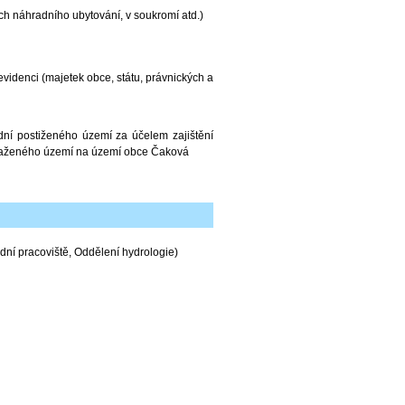
h náhradního ubytování, v soukromí atd.)
videnci (majetek obce, státu, právnických a
dní postiženého území za účelem zajištění
zasaženého území na území obce Čaková
ní pracoviště, Oddělení hydrologie)