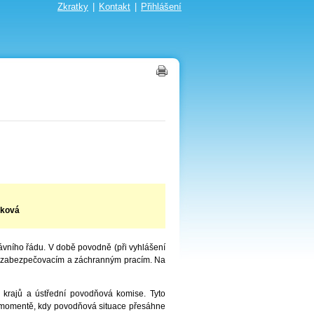
Zkratky
|
Kontakt
|
Přihlášení
aková
ního řádu. V době povodně (při vyhlášení
y k zabezpečovacím a záchranným pracím. Na
 krajů a ústřední povodňová komise. Tyto
 momentě, kdy povodňová situace přesáhne