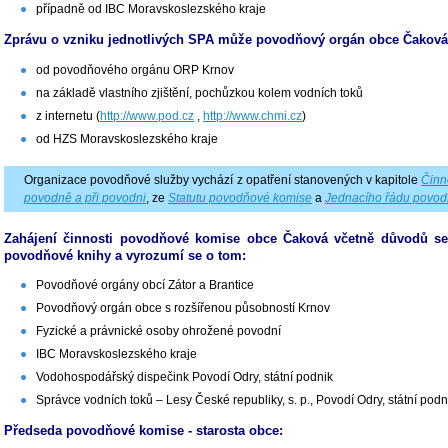
případně od IBC Moravskoslezského kraje
Zprávu o vzniku jednotlivých SPA může povodňový orgán obce Čaková
od povodňového orgánu ORP Krnov
na základě vlastního zjištění, pochůzkou kolem vodních toků
z internetu (
http://www.pod.cz
,
http://www.chmi.cz
)
od HZS Moravskoslezského kraje
Organizace povodňové služby vychází z opatření stanovených v kapitole
Činn
povodně a při povodni
, ze
Statutu povodňové komise
a
Jednacího řádu povo
Zahájení činnosti povodňové komise obce Čaková včetně důvodů se
povodňové knihy a vyrozumí se o tom:
Povodňové orgány obcí Zátor a Brantice
Povodňový orgán obce s rozšířenou působností Krnov
Fyzické a právnické osoby ohrožené povodní
IBC Moravskoslezského kraje
Vodohospodářský dispečink Povodí Odry, státní podnik
Správce vodních toků – Lesy České republiky, s. p., Povodí Odry, státní podn
Předseda povodňové komise - starosta obce: