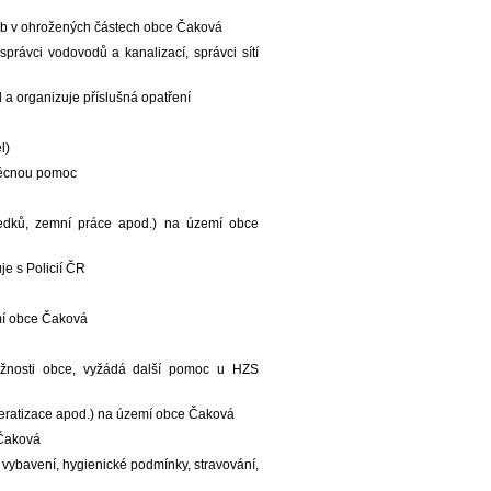
sob v ohrožených částech obce Čaková
správci vodovodů a kanalizací, správci sítí
 a organizuje příslušná opatření
l)
 věcnou pomoc
tředků, zemní práce apod.) na území obce
e s Policií ČR
emí obce Čaková
ožnosti obce, vyžádá další pomoc u HZS
 deratizace apod.) na území obce Čaková
 Čaková
 vybavení, hygienické podmínky, stravování,