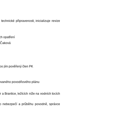
chnické připravenosti, inicializuje revize
ch opatření
e Čaková
bo jím pověřený člen PK
acovaného povodňového plánu
a Brantice, ležících níže na vodních tocích
 o nebezpečí a průběhu povodně, správce