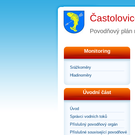
Častolovi
Povodňový plán
Monitoring
Srážkoměry
Hladinoměry
Úvodní část
Úvod
Správci vodních toků
Příslušný povodňový orgán
Příslušné související povodňové