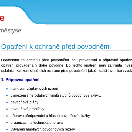
ce
 městyse
Opatření k ochraně před povodněmi
Opatřeními na ochranu před povodněmi jsou preventivní a přípravná opatře
opatření prováděná v době povodně. Do těchto opatření není zahrnuta inves
ostatních zařízení sloužících ochraně před povodněmi jakož i další investice vyv
1. Přípravná opatření
stanovení záplavových území
vymezení směrodatných limitů stupňů povodňové aktivity
povodňové plány
povodňové prohlídky
příprava předpovědní a hlásné povodňové služby
organizační a technická příprava
vytváření hmotných povodňových rezerv