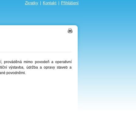
Zkratky
|
Kontakt
|
Přihlášení
ní, prováděná mimo povodeň a operativní
tiční výstavba, údržba a opravy staveb a
olané povodněmi.