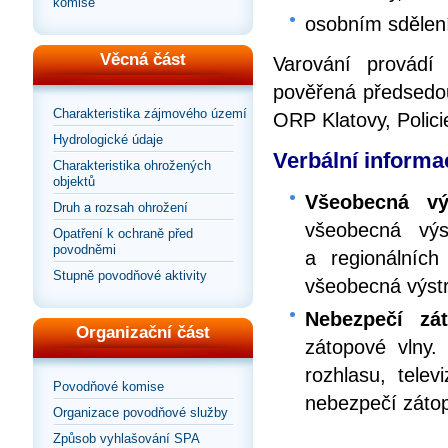
komise
osobním sdělen
Věcná část
Varování provádí
pověřená předsedo
Charakteristika zájmového území
ORP Klatovy, Polici
Hydrologické údaje
Verbální informac
Charakteristika ohrožených
objektů
Všeobecná vý
Druh a rozsah ohrožení
všeobecná výst
Opatření k ochraně před
povodněmi
a regionálních
Stupně povodňové aktivity
všeobecná výst
Nebezpečí zá
Organizační část
zátopové vlny.
rozhlasu, telev
Povodňové komise
nebezpečí zátop
Organizace povodňové služby
Způsob vyhlašování SPA