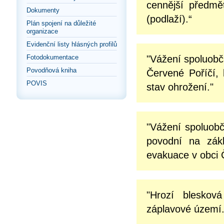
cennější předmě
Dokumenty
(podlaží).“
Plán spojení na důležité
organizace
Evidenční listy hlásných profilů
Fotodokumentace
"Vážení spoluob
Povodňová kniha
Červené Poříčí, 
POVIS
stav ohrožení."
"Vážení spoluobč
povodní na zák
evakuace v obci Če
"Hrozí bleskov
záplavové území.