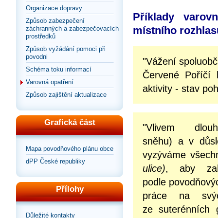
Organizace dopravy
Příklady varov
Způsob zabezpečení
místního rozhlas
záchranných a zabezpečovacích
prostředků
Způsob vyžádání pomoci při
povodni
"Vážení spoluob
Schéma toku informací
Červené Poříčí 
Varovná opatření
aktivity - stav po
Způsob zajištění aktualizace
Grafická část
"Vlivem dlou
sněhu) a v důsl
Mapa povodňového plánu obce
vyzýváme všechn
dPP České republiky
ulice)
, aby zah
podle povodňový
Přílohy
práce na svýc
ze suterénních 
Důležité kontakty