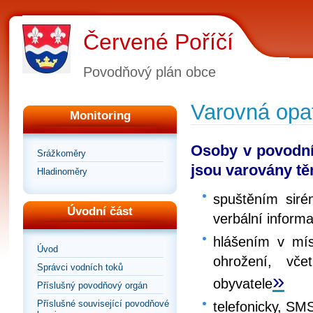
Červené Poříčí
Povodňový plán obce
Varovná opa
Monitoring
Osoby v povodní
Srážkoměry
jsou varovány tě
Hladinoměry
spuštěním siré
Úvodní část
verbální inform
hlášením v mí
Úvod
ohrožení, vč
Správci vodních toků
»
obyvatele
Příslušný povodňový orgán
Příslušné související povodňové
telefonicky, SM