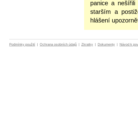
panice a nešíři
starším a posti
hlášení upozornět
Podmínky použití
|
Ochrana osobních údajů
|
Zkratky
|
Dokumenty
|
Návod k po