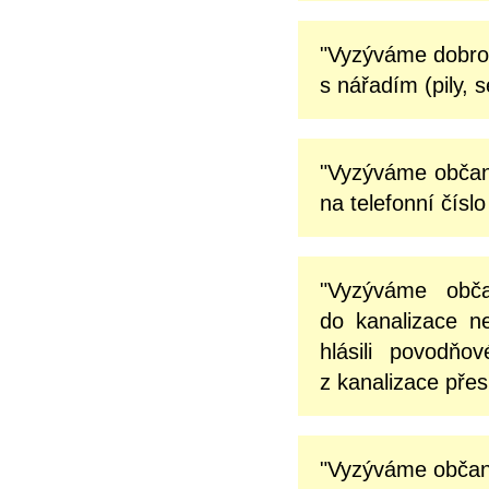
"Vyzýváme dobrov
s nářadím (pily, 
"Vyzýváme občany
na telefonní čísl
"Vyzýváme obča
do kanalizace n
hlásili povodňo
z kanalizace přes
"Vyzýváme občany