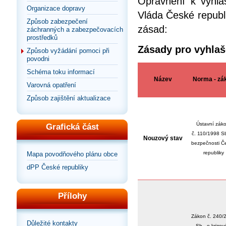
Oprávnění k vyhlá
Organizace dopravy
Vláda České republi
Způsob zabezpečení
zásad:
záchranných a zabezpečovacích
prostředků
Zásady pro vyhlaš
Způsob vyžádání pomoci při
povodni
Schéma toku informací
Název
Norma - zá
Varovná opatření
Způsob zajištění aktualizace
Ústavní zák
Grafická část
č. 110/1998 Sb
Nouzový stav
bezpečnosti Č
republiky
Mapa povodňového plánu obce
dPP České republiky
Přílohy
Zákon č. 240/
Důležité kontakty
Sb., o krizo