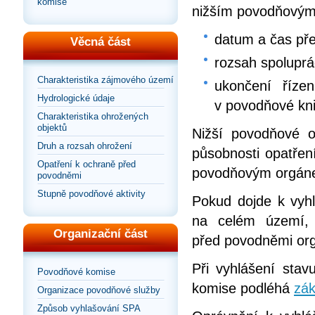
komise
nižším povodňový
datum a čas pře
Věcná část
rozsah spolupr
Charakteristika zájmového území
ukončení říze
Hydrologické údaje
v povodňové kn
Charakteristika ohrožených
objektů
Nižší povodňové o
Druh a rozsah ohrožení
působnosti opatřen
Opatření k ochraně před
povodňovým orgáne
povodněmi
Stupně povodňové aktivity
Pokud dojde k vyhl
na celém území, 
Organizační část
před povodněmi orgá
Při vyhlášení sta
Povodňové komise
komise podléhá
zák
Organizace povodňové služby
Způsob vyhlašování SPA