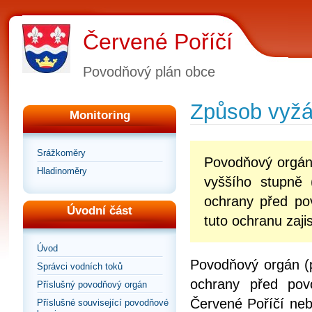
Červené Poříčí
Povodňový plán obce
Způsob vyžá
Monitoring
Srážkoměry
Povodňový orgán
Hladinoměry
vyššího stupně
ochrany před po
Úvodní část
tuto ochranu zajist
Úvod
Povodňový orgán (
Správci vodních toků
ochrany před pov
Příslušný povodňový orgán
Červené Poříčí neb
Příslušné související povodňové