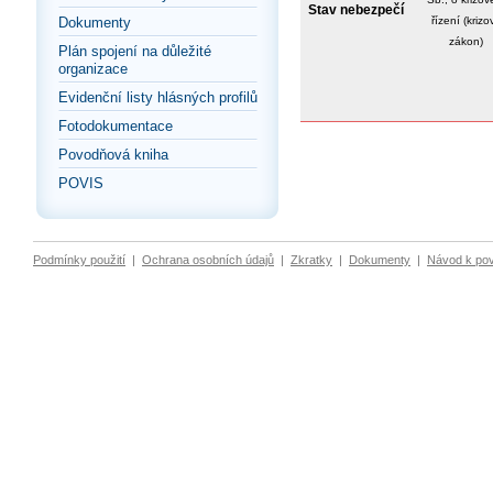
Stav nebezpečí
Dokumenty
řízení (krizo
zákon)
Plán spojení na důležité
organizace
Evidenční listy hlásných profilů
Fotodokumentace
Povodňová kniha
POVIS
Podmínky použití
|
Ochrana osobních údajů
|
Zkratky
|
Dokumenty
|
Návod k po