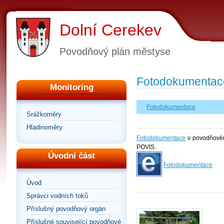
Dolní Cerekev
Povodňový plán městyse
Fotodokumentac
Monitoring
Fotodokumentace
Srážkoměry
Hladinoměry
Fotodokumentace
v povodňovém 
POVIS.
Úvodní část
Fotodokumentace
Úvod
Správci vodních toků
Příslušný povodňový orgán
Příslušné související povodňové