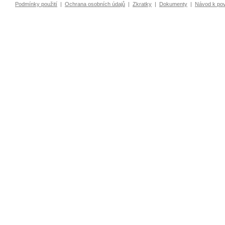
Podmínky použití
|
Ochrana osobních údajů
|
Zkratky
|
Dokumenty
|
Návod k po