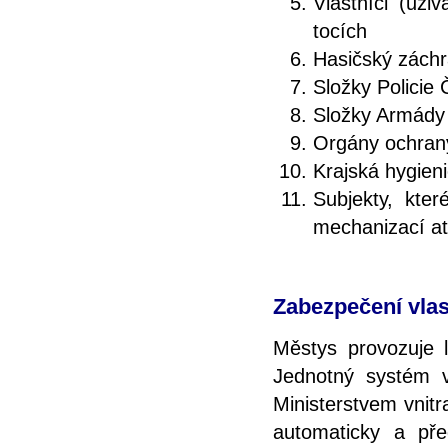
Vlastníci (uži
tocích
Hasičský záchr
Složky Policie 
Složky Armády
Orgány ochrany
Krajská hygien
Subjekty, kte
mechanizací at
Zabezpečení vlas
Městys provozuje l
Jednotný systém v
Ministerstvem vnit
automaticky a př