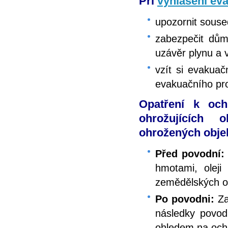
Při
vyhlášení ev
upozornit souse
zabezpečit dům/
uzávěr plynu a 
vzít si evakuač
evakuačního pro
Opatření k och
ohrožujících 
ohrožených objek
Před povodní:
hmotami, oleji 
zemědělských ob
Po povodni:
Za
následky povodn
ohledem na ochr