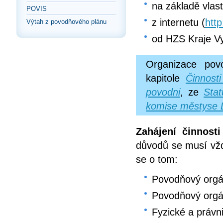
na základě vlas
POVIS
z internetu (
htt
Výtah z povodňového plánu
od HZS Kraje V
Organizace pov
kapitole
Činnost
povodni
, ze
Sta
komise městyse 
Zahájení činnos
důvodů se musí vžd
se o tom:
Povodňový orgán
Povodňový orgán
Fyzické a právn