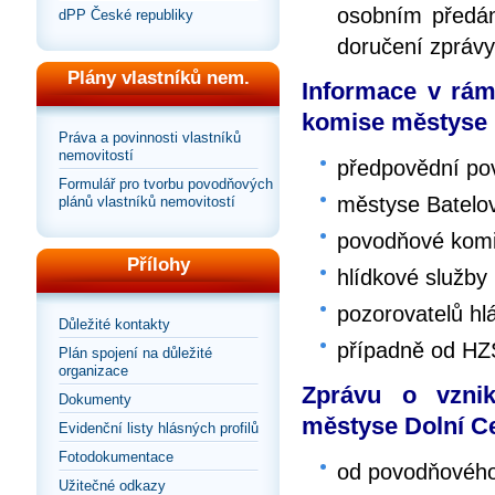
osobním předán
dPP České republiky
doručení zprávy
Plány vlastníků nem.
Informace v rám
komise městyse 
Práva a povinnosti vlastníků
nemovitostí
předpovědní po
Formulář pro tvorbu povodňových
městyse Batelo
plánů vlastníků nemovitostí
povodňové komi
Přílohy
hlídkové služby
pozorovatelů hlá
Důležité kontakty
případně od HZ
Plán spojení na důležité
organizace
Zprávu o vzni
Dokumenty
městyse Dolní C
Evidenční listy hlásných profilů
Fotodokumentace
od povodňového
Užitečné odkazy