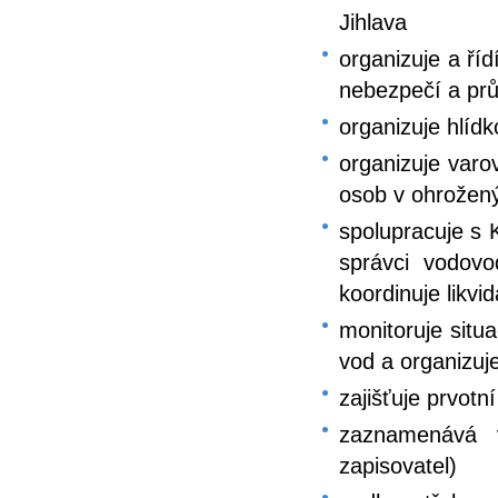
Jihlava
organizuje a ří
nebezpečí a pr
organizuje hlíd
organizuje varo
osob v ohrožen
spolupracuje s K
správci vodovod
koordinuje likvi
monitoruje situ
vod a organizuj
zajišťuje prvot
zaznamenává 
zapisovatel)