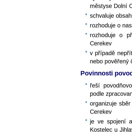
městyse Dolní 
schvaluje obsah
rozhoduje o nas
rozhoduje o p
Cerekev
v případě nepří
nebo pověřený 
Povinnosti povo
řeší povodňov
podle zpracova
organizuje sběr
Cerekev
je ve spojení 
Kostelec u Jihl