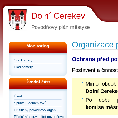
Dolní Cerekev
Povodňový plán městyse
Organizace 
Monitoring
Ochrana před po
Srážkoměry
Hladinoměry
Postavení a činnos
Úvodní část
Mimo obdob
Dolní Cereke
Úvod
Po dobu p
Správci vodních toků
komise měst
Příslušný povodňový orgán
Příslušné související povodňové