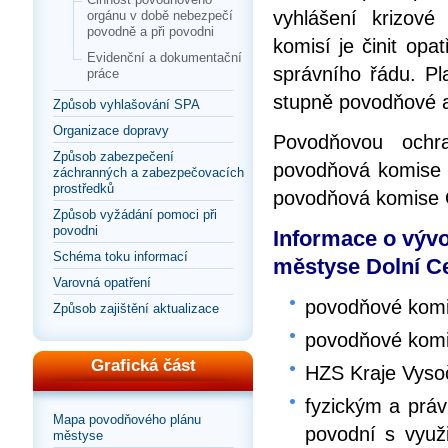
vyhlášení krizové
orgánu v době nebezpečí
povodně a při povodni
komisí je činit opa
Evidenční a dokumentační
správního řádu. Pla
práce
stupně povodňové ak
Způsob vyhlašování SPA
Organizace dopravy
Povodňovou ochr
Způsob zabezpečení
povodňová komise 
záchranných a zabezpečovacích
prostředků
povodňová komise 
Způsob vyžádání pomoci při
povodni
Informace o výv
Schéma toku informací
městyse Dolní C
Varovná opatření
povodňové komi
Způsob zajištění aktualizace
povodňové komis
Grafická část
HZS Kraje Vyso
fyzickým a prá
Mapa povodňového plánu
povodní s využ
městyse