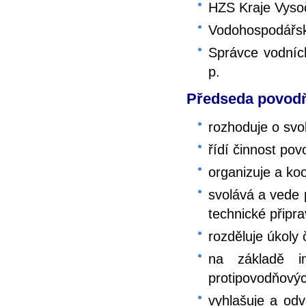
HZS Kraje Vyso
Vodohospodářský
Správce vodních
p.
Předseda povodň
rozhoduje o sv
řídí činnost po
organizuje a ko
svolává a vede 
technické připra
rozděluje úkol
na základě in
protipovodňovýc
vyhlašuje a odv