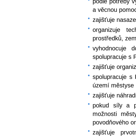
podle potřeby v
a věcnou pomo
zajišťuje nasaz
organizuje tec
prostředků, ze
vyhodnocuje d
spolupracuje s P
zajišťuje organ
spolupracuje s 
území městyse 
zajišťuje náhra
pokud síly a p
možnosti měst
povodňového or
zajišťuje prv