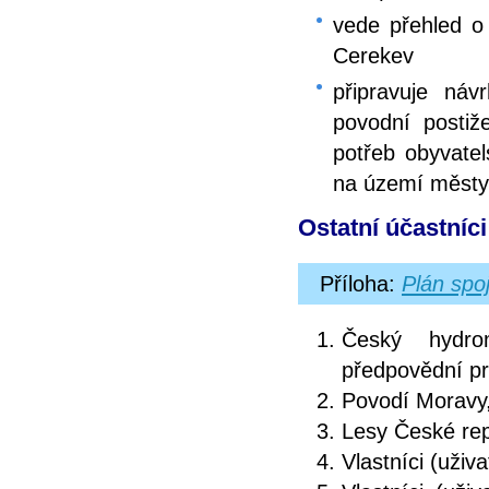
vede přehled o
Cerekev
připravuje náv
povodní postiž
potřeb obyvate
na území městy
Ostatní účastníc
Příloha:
Plán spo
Český hydrom
předpovědní pr
Povodí Moravy,
Lesy České repu
Vlastníci (uži