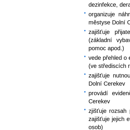
dezinfekce, der
organizuje náh
městyse Dolní 
zajišťuje přij
(základní vyba
pomoc apod.)
vede přehled o
(ve střediscích
zajišťuje nutn
Dolní Cerekev
provádí evide
Cerekev
zjišťuje rozsa
zajišťuje jejich
osob)