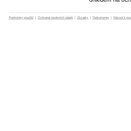
Podmínky použití
|
Ochrana osobních údajů
|
Zkratky
|
Dokumenty
|
Návod k po