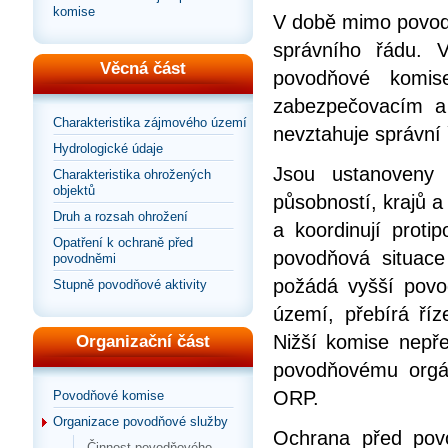
komise
V době mimo povod
správního řádu. 
Věcná část
povodňové komis
zabezpečovacím a
Charakteristika zájmového území
nevztahuje správní 
Hydrologické údaje
Jsou ustanoveny
Charakteristika ohrožených
objektů
působností, krajů 
Druh a rozsah ohrožení
a koordinují pro
Opatření k ochraně před
povodňová situac
povodněmi
požádá vyšší povo
Stupně povodňové aktivity
území, přebírá ří
Nižší komise nepř
Organizační část
povodňovému orgá
ORP.
Povodňové komise
Organizace povodňové služby
Ochrana před povo
Činnost povodňového