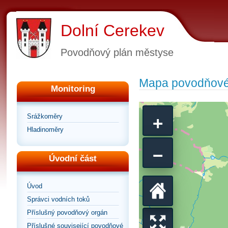
Dolní Cerekev
Povodňový plán městyse
Mapa povodňové
Monitoring
+
Srážkoměry
Hladinoměry
−
Úvodní část
Úvod
Vrátit
Správci vodních toků
Příslušný povodňový orgán
Příslušné související povodňové