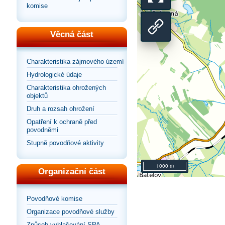
se
Přepnout
komise
na
zobrazení
Sdílet
Věcná část
výchozí
na
odkaz
Charakteristika zájmového území
pohled
Hydrologické údaje
celou
na
Charakteristika ohrožených
objektů
stránku
mapu
Druh a rozsah ohrožení
Opatření k ochraně před
povodněmi
Stupně povodňové aktivity
1000 m
Organizační část
Povodňové komise
Organizace povodňové služby
Způsob vyhlašování SPA