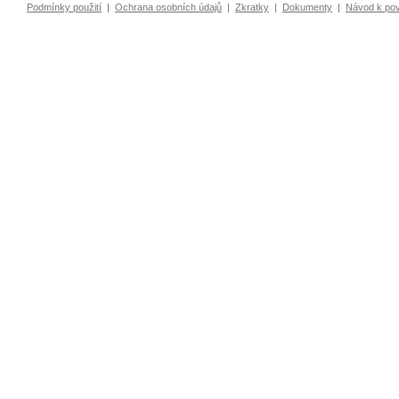
Podmínky použití
|
Ochrana osobních údajů
|
Zkratky
|
Dokumenty
|
Návod k po