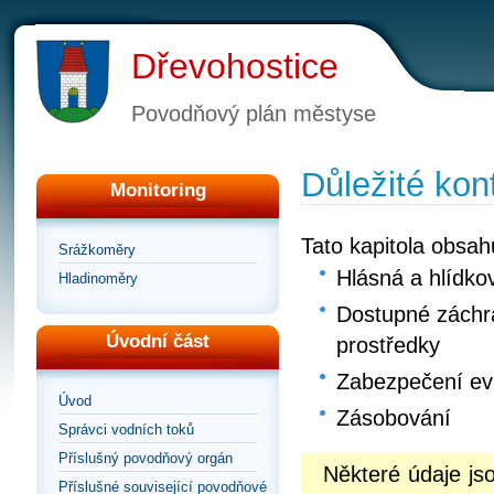
Dřevohostice
Povodňový plán městyse
Důležité kon
Monitoring
Tato kapitola obsah
Srážkoměry
Hlásná a hlídko
Hladinoměry
Dostupné záchra
Úvodní část
prostředky
Zabezpečení e
Úvod
Zásobování
Správci vodních toků
Příslušný povodňový orgán
Některé údaje j
Příslušné související povodňové