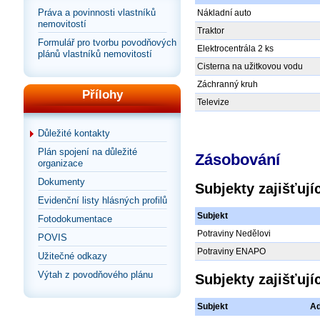
Práva a povinnosti vlastníků
Nákladní auto
nemovitostí
Traktor
Formulář pro tvorbu povodňových
Elektrocentrála 2 ks
plánů vlastníků nemovitostí
Cisterna na užitkovou vodu
Záchranný kruh
Přílohy
Televize
Důležité kontakty
Plán spojení na důležité
Zásobování
organizace
Dokumenty
Subjekty zajišťuj
Evidenční listy hlásných profilů
Subjekt
Fotodokumentace
Potraviny Nedělovi
POVIS
Potraviny ENAPO
Užitečné odkazy
Výtah z povodňového plánu
Subjekty zajišťuj
Subjekt
Ad