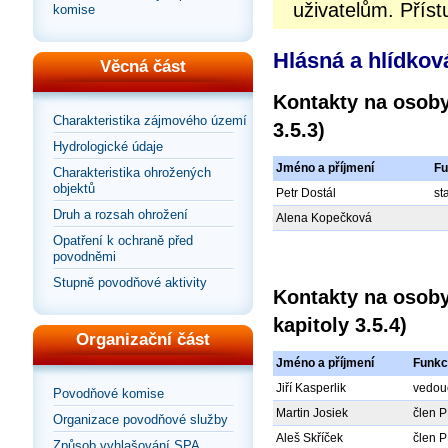
uživatelům. Příst
komise
Hlásná a hlídkov
Věcná část
Kontakty na osoby
Charakteristika zájmového území
3.5.3)
Hydrologické údaje
Jméno a příjmení
Fu
Charakteristika ohrožených
objektů
Petr Dostál
st
Druh a rozsah ohrožení
Alena Kopečková
Opatření k ochraně před
povodněmi
Stupně povodňové aktivity
Kontakty na osoby
kapitoly 3.5.4)
Organizační část
Jméno a příjmení
Funkc
Jiří Kasperlik
vedouc
Povodňové komise
Martin Josiek
člen 
Organizace povodňové služby
Aleš Skříček
člen 
Způsob vyhlašování SPA