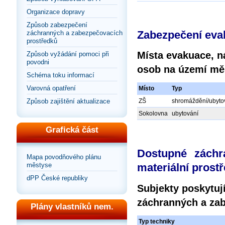
Organizace dopravy
Způsob zabezpečení
Zabezpečení eva
záchranných a zabezpečovacích
prostředků
Místa evakuace, n
Způsob vyžádání pomoci při
povodni
osob na území mě
Schéma toku informací
Varovná opatření
Místo
Typ
Způsob zajištění aktualizace
ZŠ
shromáždění/ubytov
Sokolovna
ubytování
Grafická část
Dostupné záchr
Mapa povodňového plánu
městyse
materiální prost
dPP České republiky
Subjekty poskytují
záchranných a zab
Plány vlastníků nem.
Typ techniky