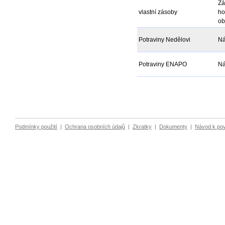
Zá
vlastní zásoby
ho
ob
Potraviny Nedělovi
Ná
Potraviny ENAPO
Ná
Podmínky použití
|
Ochrana osobních údajů
|
Zkratky
|
Dokumenty
|
Návod k po