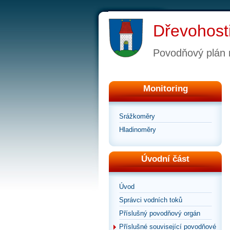
Dřevohost
Povodňový plán
Monitoring
Srážkoměry
Hladinoměry
Úvodní část
Úvod
Správci vodních toků
Příslušný povodňový orgán
Příslušné související povodňové