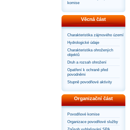
komise
Věcná část
Charakteristika zájmového území
Hydrologické údaje
Charakteristika ohrožených
objektů
Druh a rozsah ohrožení
Opatření k ochraně před
povodněmi
Stupně povodňové aktivity
Organizační část
Povodňové komise
Organizace povodňové služby
Způsob vyhlašování SPA