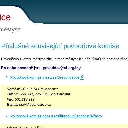
ice
 městyse
Příslušné související povodňové komise
Povodňovou komisi městyse zřizuje rada městyse k plnění úkolů při ochraně pře
Po dobu povodně jsou povodňovými orgány:
»
Povodňová komise městyse Dřevohostice
Náměstí 74, 751 14 Dřevohostice
Tel:
581 297 911, 725 136 620 (starosta)
Fax:
581 297 919
E-mail:
ou@drevohostice.cz
Povodňová komise obce s rozšířenou působností Přerov
Šířava 25, 750 11 Přerov