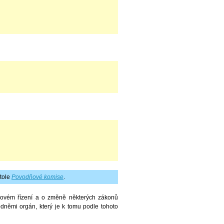
tole
Povodňové komise
.
izovém řízení a o změně některých zákonů
odněmi orgán, který je k tomu podle tohoto