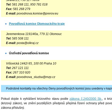
Tel:
581 268 111, 950 781 018
Fax:
581 268 279
E-mail:
povodnova.komise@prerov.eu
Povodňová komise Olomouckého kraje
Jeremenkova 1191/40a, 779 11 Olomouc
Tel:
585 508 111
E-mail:
posta@olkraj.cz
Ústřední povodňová komise
Vršovická 1442/ 65, 100 00 Praha 10
Tel:
267 121 111
Fax:
267 310 920
E-mail:
povodnova_sluzba@mzp.cz
Podrobné kontakty na všechny členy povodňových komisí jsou uvedeny v kapi
Pokud dojde k vyhlášení krizového stavu podle
zákona č.240/2000 Sb.
, o kr
(krizový zákon), ve znění pozdějších předpisů přejímá řízení ochrany před pov
zákona příslušný.