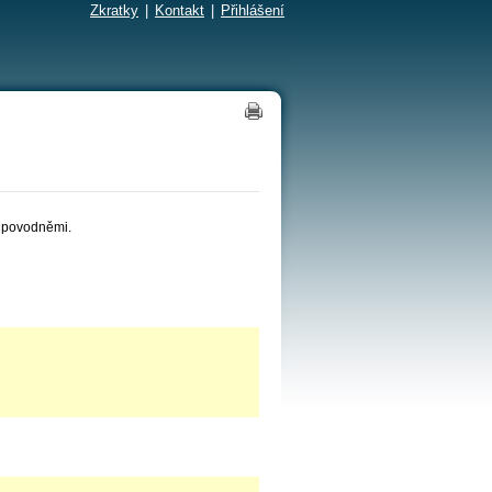
Zkratky
|
Kontakt
|
Přihlášení
d povodněmi.