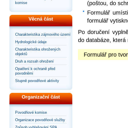
(poštou, do sch
komise
Formulář umísti
Věcná část
formulář vytiskn
Po doručení vyplně
Charakteristika zájmového území
do databáze, která 
Hydrologické údaje
Charakteristika ohrožených
Formulář pro tv
objektů
Druh a rozsah ohrožení
Opatření k ochraně před
povodněmi
Stupně povodňové aktivity
Organizační část
Povodňové komise
Organizace povodňové služby
Způsob vyhlašování SPA