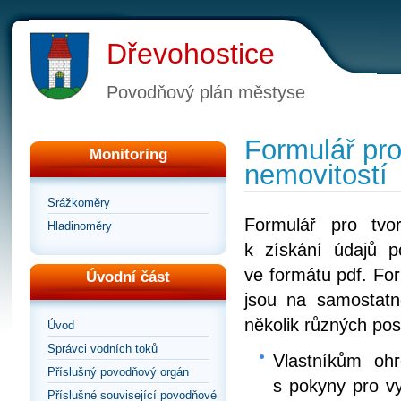
Dřevohostice
Povodňový plán městyse
Formulář pro
Monitoring
nemovitostí
Srážkoměry
Formulář pro tvo
Hladinoměry
k získání údajů 
ve formátu pdf. For
Úvodní část
jsou na samostatn
několik různých pos
Úvod
Správci vodních toků
Vlastníkům ohr
Příslušný povodňový orgán
s pokyny pro vy
Příslušné související povodňové