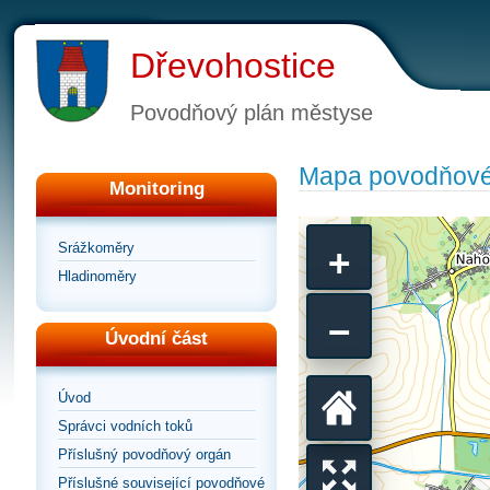
Dřevohostice
Povodňový plán městyse
Mapa povodňové
Monitoring
+
Srážkoměry
Hladinoměry
−
Úvodní část
Úvod
Vrátit
Správci vodních toků
Příslušný povodňový orgán
se
Příslušné související povodňové