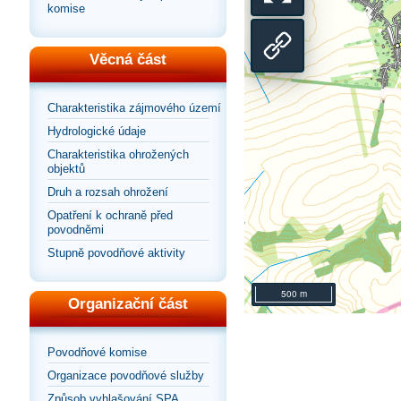
Přepnout
komise
na
zobrazení
Sdílet
Věcná část
výchozí
na
odkaz
Charakteristika zájmového území
pohled
Hydrologické údaje
celou
na
Charakteristika ohrožených
objektů
stránku
mapu
Druh a rozsah ohrožení
Opatření k ochraně před
povodněmi
Stupně povodňové aktivity
500 m
Organizační část
Povodňové komise
Organizace povodňové služby
Způsob vyhlašování SPA