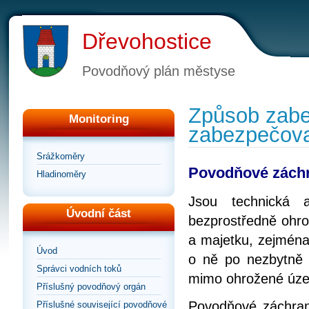
Dřevohostice
Povodňový plán městyse
Způsob zabe
Monitoring
zabezpečova
Srážkoměry
Povodňové zách
Hladinoměry
Jsou technická 
Úvodní část
bezprostředně ohro
a majetku, zejména
Úvod
o ně po nezbytně 
Správci vodních toků
mimo ohrožené úze
Příslušný povodňový orgán
Povodňové záchrann
Příslušné související povodňové