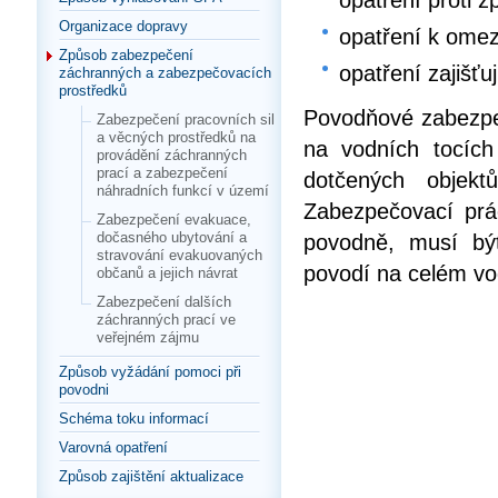
opatření proti 
Organizace dopravy
opatření k omez
Způsob zabezpečení
opatření zajišťu
záchranných a zabezpečovacích
prostředků
Povodňové zabezpeč
Zabezpečení pracovních sil
a věcných prostředků na
na vodních tocích
provádění záchranných
prací a zabezpečení
dotčených objekt
náhradních funkcí v území
Zabezpečovací prá
Zabezpečení evakuace,
dočasného ubytování a
povodně, musí bý
stravování evakuovaných
povodí na celém vo
občanů a jejich návrat
Zabezpečení dalších
záchranných prací ve
veřejném zájmu
Způsob vyžádání pomoci při
povodni
Schéma toku informací
Varovná opatření
Způsob zajištění aktualizace