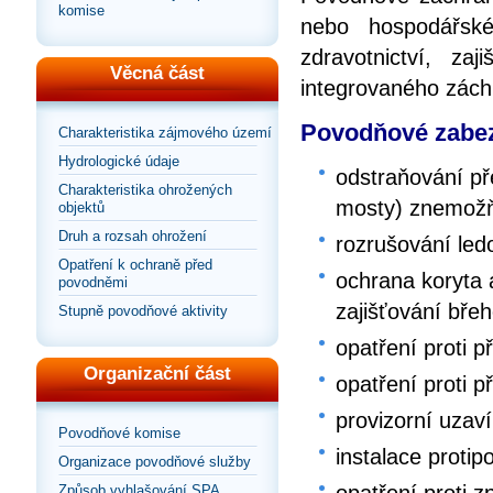
komise
nebo hospodářské
zdravotnictví, za
Věcná část
integrovaného zác
Povodňové zabez
Charakteristika zájmového území
Hydrologické údaje
odstraňování př
Charakteristika ohrožených
mosty) znemožňu
objektů
Druh a rozsah ohrožení
rozrušování le
Opatření k ochraně před
ochrana koryta
povodněmi
zajišťování bře
Stupně povodňové aktivity
opatření proti p
Organizační část
opatření proti p
provizorní uzaví
Povodňové komise
instalace proti
Organizace povodňové služby
Způsob vyhlašování SPA