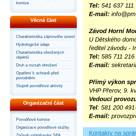
komise
Tel:
541 637 111
E-mail:
info@pm
Věcná část
Závod Horní Mo
Charakteristika zájmového území
U Dětského domo
Hydrologické údaje
ředitel závodu -
Charakteristika ohrožených
Tel:
585 711 216
objektů
E-mail:
sekreta
Druh a rozsah ohrožení
Opatření k ochraně před
povodněmi
Přímý výkon spr
Stupně povodňové aktivity
VHP Přerov, 9. k
Vedoucí provoz
Organizační část
Tel
: 581 200 491
E-mail:
provozp
Povodňové komise
Organizace povodňové služby
Kontakty na správ
Způsob vyhlašování SPA