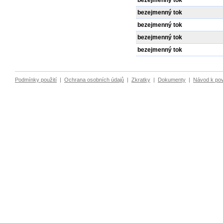
bezejmenný tok
bezejmenný tok
bezejmenný tok
bezejmenný tok
bezejmenný tok
Podmínky použití
|
Ochrana osobních údajů
|
Zkratky
|
Dokumenty
|
Návod k po