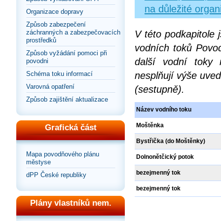
na důležité organ
Organizace dopravy
Způsob zabezpečení
záchranných a zabezpečovacích
V této podkapitole
prostředků
vodních toků Povod
Způsob vyžádání pomoci při
další vodní toky
povodni
Schéma toku informací
nesplňují výše uved
Varovná opatření
(sestupně).
Způsob zajištění aktualizace
Název vodního toku
Moštěnka
Grafická část
Bystřička (do Moštěnky)
Mapa povodňového plánu
Dolnonětčický potok
městyse
bezejmenný tok
dPP České republiky
bezejmenný tok
Plány vlastníků nem.