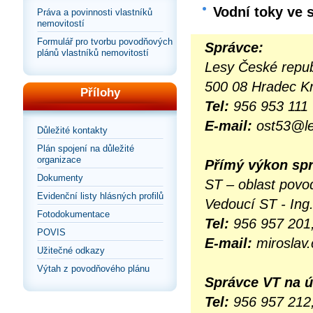
Vodní
toky
ve s
Práva a povinnosti vlastníků
nemovitostí
Formulář pro tvorbu povodňových
Správce:
plánů vlastníků nemovitostí
Lesy České repub
500 08 Hradec Kr
Přílohy
Tel:
956 953 111
E-mail:
ost53@le
Důležité kontakty
Plán spojení na důležité
organizace
Přímý výkon spr
Dokumenty
ST –
oblast povo
Evidenční listy hlásných profilů
Vedoucí ST - Ing
Fotodokumentace
Tel:
956 957 201,
POVIS
E-mail:
miroslav
Užitečné odkazy
Výtah z povodňového plánu
Správce VT na 
Tel:
956 957 212