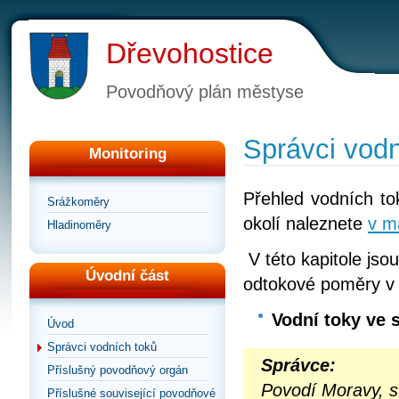
Dřevohostice
Povodňový plán městyse
Správci vodn
Monitoring
Přehled vodních to
Srážkoměry
okolí naleznete
v m
Hladinoměry
V této kapitole jso
Úvodní část
odtokové poměry v
Vodní toky ve 
Úvod
Správci vodních toků
Správce:
Příslušný povodňový orgán
Povodí Moravy, s
Příslušné související povodňové