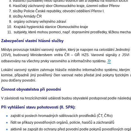
vlastníci (uživatelé) nebo správci vodních děl a objektů na vodních tocích
Hasičský záchranný sbor Olomouckého kraje, územní odbor Přerov
složky Policie České republiky, obvodní oddělení Přerov I.
složky Armády ČR
orgány ochrany veřejného zdraví
Krajská hygienická stanice Olomouckého kraje
subjekty, které mohou pomoci, např. dopravními prostředky, těžkou mechan
Zabezpečení vlastní hlásné služby
Městys provozuje lokální varovný systém, který je napojen na celostátní Jednotný
(JSVI), budovaný Ministerstvem vnitra ČR – GŘ HZS. Varovné signály z JSVI
»
odbavovány na všechny prvky varovného a informačního systému.
Lokální varovný systém zahrnuje hlásiče místního informačního systému, kterým
komise, případně jiný pověřený člen varovat nebo předat jiné pokyny fyzickým
jsou dotčeny povodní.
Činnost obyvatelstva při povodni
V závislosti na hrozící/vzniklé události budou obyvatelé postupovat podle následu
Při vyhlášení stavu pohotovosti (II. SPA):
zajistit si poslech hromadných sdělovacích prostředků (ČT, ČRo)
řídit se příkazy povodňových orgánů, policie, hasičů a záchranářů
aktivně se zapojit do ochrany před povodní podle pokynů povodňových orgá