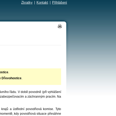
Zkratky
|
Kontakt
|
Přihlášení
stice
.
 Dřevohostice
.
ního řádu. V době povodně (při vyhlášení
y k zabezpečovacím a záchranným pracím. Na
 krajů a ústřední povodňová komise. Tyto
 momentě, kdy povodňová situace přesáhne