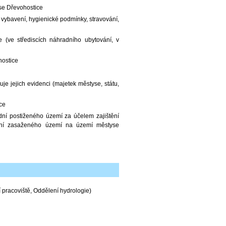
se Dřevohostice
 vybavení, hygienické podmínky, stravování,
(ve střediscích náhradního ubytování, v
hostice
e jejich evidenci (majetek městyse, státu,
ce
dní postiženého území za účelem zajištění
odní zasaženého území na území městyse
pracoviště, Oddělení hydrologie)