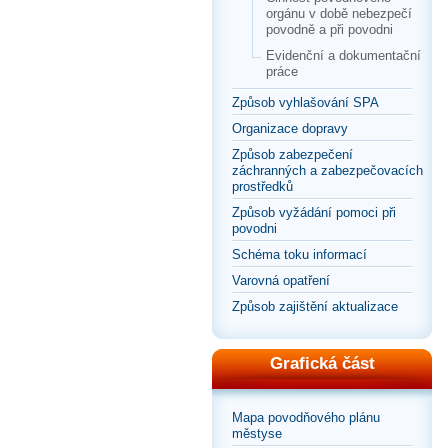
orgánu v době nebezpečí
povodně a při povodni
Evidenční a dokumentační
práce
Způsob vyhlašování SPA
Organizace dopravy
Způsob zabezpečení
záchranných a zabezpečovacích
prostředků
Způsob vyžádání pomoci při
povodni
Schéma toku informací
Varovná opatření
Způsob zajištění aktualizace
Grafická část
Mapa povodňového plánu
městyse