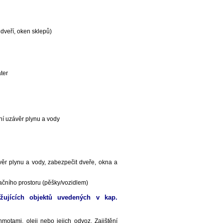
 dveří, oken sklepů)
ter
ní uzávěr plynu a vody
ávěr plynu a vody, zabezpečit dveře, okna a
ačního prostoru (pěšky/vozidlem)
žujících objektů uvedených v kap.
otami, oleji nebo jejich odvoz. Zajištění