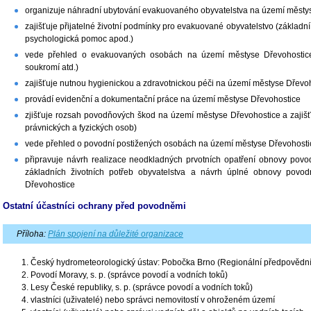
organizuje náhradní ubytování evakuovaného obyvatelstva na území městy
zajišťuje přijatelné životní podmínky pro evakuované obyvatelstvo (základní
psychologická pomoc apod.)
vede přehled o evakuovaných osobách na území městyse Dřevohostice 
soukromí atd.)
zajišťuje nutnou hygienickou a zdravotnickou péči na území městyse Dřevo
provádí evidenční a dokumentační práce na území městyse Dřevohostice
zjišťuje rozsah povodňových škod na území městyse Dřevohostice a zajišťuj
právnických a fyzických osob)
vede přehled o povodní postižených osobách na území městyse Dřevohosti
připravuje návrh realizace neodkladných prvotních opatření obnovy povo
základních životních potřeb obyvatelstva a návrh úplné obnovy pov
Dřevohostice
Ostatní účastníci ochrany před povodněmi
Příloha:
Plán spojení na důležité organizace
Český hydrometeorologický ústav: Pobočka Brno (Regionální předpovědní 
Povodí Moravy, s. p. (správce povodí a vodních toků)
Lesy České republiky, s. p. (správce povodí a vodních toků)
vlastníci (uživatelé) nebo správci nemovitostí v ohroženém území