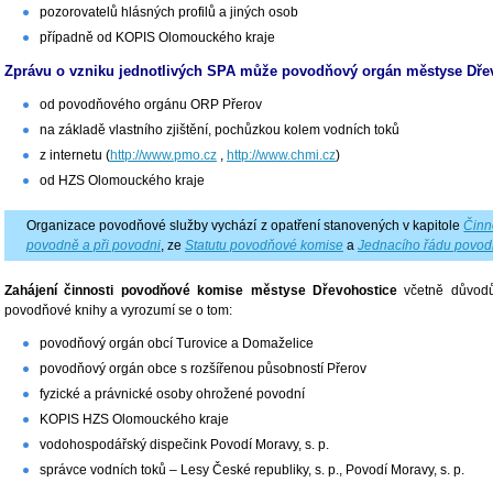
pozorovatelů hlásných profilů a jiných osob
případně od KOPIS Olomouckého kraje
Zprávu o vzniku jednotlivých SPA může povodňový orgán městyse Dřev
od povodňového orgánu ORP Přerov
na základě vlastního zjištění, pochůzkou kolem vodních toků
z internetu (
http://www.pmo.cz
,
http://www.chmi.cz
)
od HZS Olomouckého kraje
Organizace povodňové služby vychází z opatření stanovených v kapitole
Činn
povodně a při povodni
, ze
Statutu povodňové komise
a
Jednacího řádu povod
Zahájení činnosti povodňové komise městyse Dřevohostice
včetně důvod
povodňové knihy a vyrozumí se o tom:
povodňový orgán obcí Turovice a Domaželice
povodňový orgán obce s rozšířenou působností Přerov
fyzické a právnické osoby ohrožené povodní
KOPIS HZS Olomouckého kraje
vodohospodářský dispečink Povodí Moravy, s. p.
správce vodních toků – Lesy České republiky, s. p., Povodí Moravy, s. p.