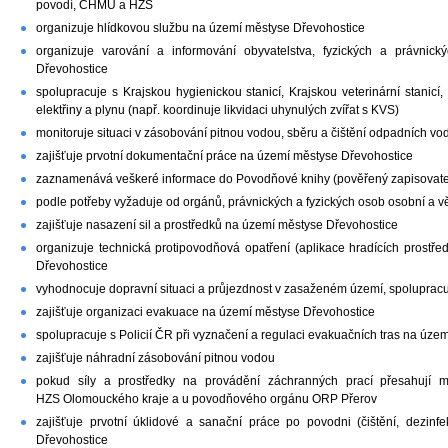
povodí, ČHMÚ a HZS
organizuje hlídkovou službu na území městyse Dřevohostice
organizuje varování a informování obyvatelstva, fyzických a právni
Dřevohostice
spolupracuje s Krajskou hygienickou stanicí, Krajskou veterinární stanicí, 
elektřiny a plynu (např. koordinuje likvidaci uhynulých zvířat s KVS)
monitoruje situaci v zásobování pitnou vodou, sběru a čištění odpadních vod
zajišťuje prvotní dokumentační práce na území městyse Dřevohostice
zaznamenává veškeré informace do Povodňové knihy (pověřený zapisovate
podle potřeby vyžaduje od orgánů, právnických a fyzických osob osobní a
zajišťuje nasazení sil a prostředků na území městyse Dřevohostice
organizuje technická protipovodňová opatření (aplikace hradících prostř
Dřevohostice
vyhodnocuje dopravní situaci a průjezdnost v zasaženém území, spolupracuj
zajišťuje organizaci evakuace na území městyse Dřevohostice
spolupracuje s Policií ČR při vyznačení a regulaci evakuačních tras na úze
zajišťuje náhradní zásobování pitnou vodou
pokud síly a prostředky na provádění záchranných prací přesahují 
HZS Olomouckého kraje a u povodňového orgánu ORP Přerov
zajišťuje prvotní úklidové a sanační práce po povodni (čištění, dezin
Dřevohostice