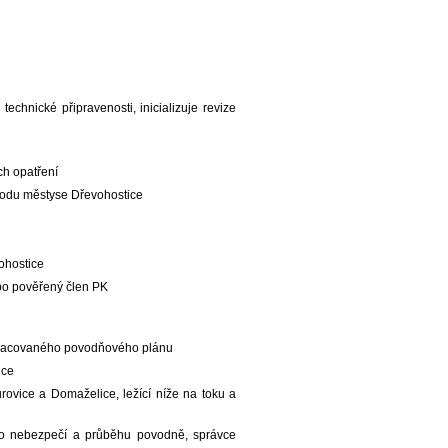
chnické připravenosti, inicializuje revize
ch opatření
bvodu městyse Dřevohostice
ohostice
bo pověřený člen PK
zpracovaného povodňového plánu
ice
ovice a Domaželice, ležící níže na toku a
 o nebezpečí a průběhu povodně, správce