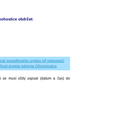
ohostice obdržet:
osti povodňového orgánu při nebezpečí
ňové komise městyse Dřevohostice
.
ů se musí vždy zapsat (datum a čas) do