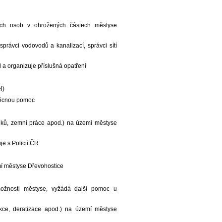
ckých osob v ohrožených částech městyse
správci vodovodů a kanalizací, správci sítí
 a organizuje příslušná opatření
l)
 věcnou pomoc
edků, zemní práce apod.) na území městyse
e s Policií ČR
mí městyse Dřevohostice
možnosti městyse, vyžádá další pomoc u
fekce, deratizace apod.) na území městyse