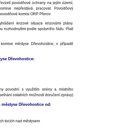
evzetí povodňové ochrany na jejím území,
komise nepřestává pracovat. Povodňový
 povodňové komisi ORP Přerov
lášení krizové situace krizovými plány.
ou rozhodnutími podle správního řádu. Platí
komise městyse Dřevohostice, v případě
yse Dřevohostice:
y povodní s využitím sirény a místního
elhání ostatních možností doručení zprávy)
 městyse Dřevohostice od:
ích tocích nad městysem