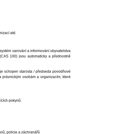
izací atd.
 systém varování a informování obyvatelstva
 (CAS 100) jsou automaticky a přednostně
 je schopen starosta / předseda povodňové
 a právnickým osobám a organizacím, které
jících pokynů:
nů, policie a záchranářů