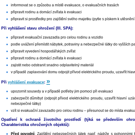
informovat se o způsobu a místě evakuace, o evakuačních trasách
připravit rodinu a domácí zvířata k evakuaci
připravit si prostředky pro zajištění svého majetku (pytle s pískem k utěsnění
Při vyhlášení stavu ohrožení (III. SPA):
připravit evakuační zavazadla pro celou rodinu a vozidlo
podle uvážení přemístit nábytek, potraviny a nebezpečné látky do vyšších pa
připravit vyvedení hospodářských zvířat
připravit rodinu a domácí zvířata k evakuaci
zajistit nebo odstranit snadno odplavitelný materiál
v případě zaplavování domu odpojit přívod elektrického proudu, uzavřít hlav
»
Při
vyhlášení evakuace
:
upozornit sousedy a v případě potřeby jim pomoci při evakuaci
zabezpečit dům/byt (odpojit přívod elektrického proudu, uzavřít hlavní uz
nebezpečné látky)
vzít si evakuační zavazadlo pro celou rodinu – přesunout se do místa evaku
Opatření k ochraně životního prostředí (týká se především ohro
Charakteristika ohrožených objektů):
Před povodní:
Zajištění nebezpečných látek např. nádrže s pohonnými hm