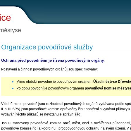
ice
 městyse
Organizace povodňové služby
Ochrana před povodněmi je řízena povodňovými orgány.
Postavení a činnost povodňových orgánů jsou specifikovány:
Mimo období povodně je povodňovým orgánem
Úřad městyse Dřevoho
Po dobu povodní je povodňovým orgánem
povodňová komise městyse
V době mimo povodeň jsou rozhodnutí povodňových orgánů vydávána podle správ
II. a III. SPA) jsou povodňové komise oprávněny činit opatření a vydávat příkaz
vydávání těchto příkazů se nevztahuje správní řád.
Jsou ustanoveny povodňové komise obcí, měst, obcí s rozšířenou působností,
povodňové komise řídí a koordinují protipovodňovou ochranu na svém území. V