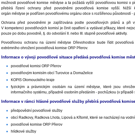
možnosti povodňové komise městyse a ta požádá vyšší povodňovou komisi o př
přebírá řízení ochrany před povodněmi povodňová komise vyšší. Nižší 
orgán městyse je podřízen povodňovému orgánu obce s rozšířenou působností -
Ochrana před povodněmi je zajišťována podle povodňových plánů a při vyh
V kompetenci povodňových komisí je činit opatření a vydávat příkazy, které nejs
pouze po dobu povodně, tj. do odvolání II. nebo III. stupně povodňové aktivity.
Povodňovou ochranu na území městyse Dřevohostice bude řídit povodňová 
extrémního ohrožení povodňová komise ORP Přerov.
Informace o vývoji povodňové situace předává povodňová komise měst
povodňové komisi ORP Přerov
povodňovým komisím obcí Turovice a Domaželice
KOPIS Olomouckého kraje
fyzickým a právnickým osobám na území městyse, které jsou ohrožen
informačního systému, případně osobním předáním - pochůzkou (v případě s
Informace v rámci hlásné povodňové služby přebírá povodňová komise
předpovědní povodňové služby
obcí Radkovy, Radkova Lhota, Lipová a Křtomil, které se nacházejí na vodn
povodňové komise ORP Přerov
hlídkové služby