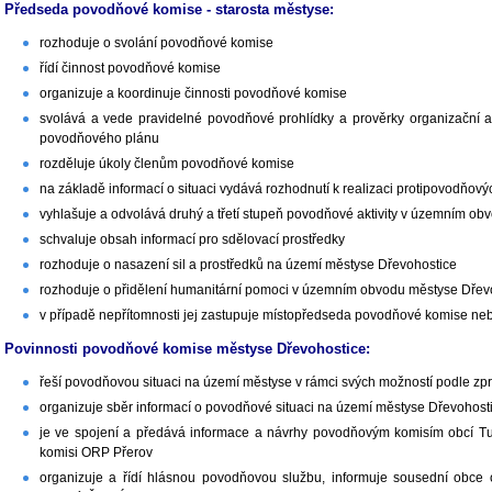
Předseda povodňové komise - starosta městyse:
rozhoduje o svolání povodňové komise
řídí činnost povodňové komise
organizuje a koordinuje činnosti povodňové komise
svolává a vede pravidelné povodňové prohlídky a prověrky organizační a te
povodňového plánu
rozděluje úkoly členům povodňové komise
na základě informací o situaci vydává rozhodnutí k realizaci protipovodňový
vyhlašuje a odvolává druhý a třetí stupeň povodňové aktivity v územním o
schvaluje obsah informací pro sdělovací prostředky
rozhoduje o nasazení sil a prostředků na území městyse Dřevohostice
rozhoduje o přidělení humanitární pomoci v územním obvodu městyse Dřev
v případě nepřítomnosti jej zastupuje místopředseda povodňové komise ne
Povinnosti povodňové komise městyse Dřevohostice:
řeší povodňovou situaci na území městyse v rámci svých možností podle 
organizuje sběr informací o povodňové situaci na území městyse Dřevohost
je ve spojení a předává informace a návrhy povodňovým komisím obcí Tur
komisi ORP Přerov
organizuje a řídí hlásnou povodňovou službu, informuje sousední obce