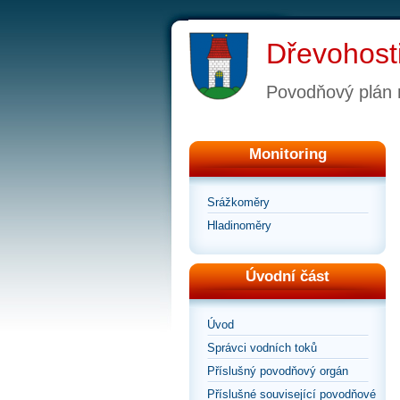
Dřevohost
Povodňový plán
Monitoring
Srážkoměry
Hladinoměry
Úvodní část
Úvod
Správci vodních toků
Příslušný povodňový orgán
Příslušné související povodňové