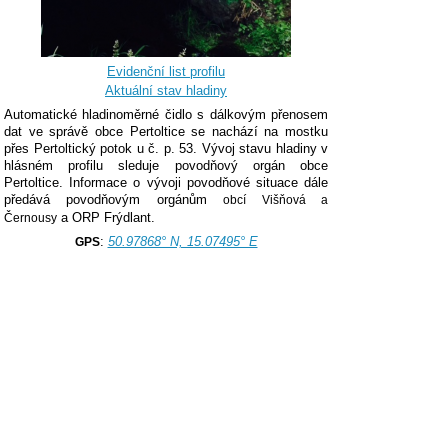
Evidenční list profilu
Aktuální stav hladiny
Automatické hladinoměrné čidlo s dálkovým přenosem
dat ve správě obce Pertoltice se nachází na mostku
přes Pertoltický potok u č. p. 53. Vývoj stavu hladiny v
hlásném profilu sleduje povodňový orgán obce
Pertoltice.
Informace o vývoji povodňové situace dále
předává povodňovým orgánům
obcí Višňová a
a ORP Frýdlant.
Černousy
:
50.97868° N, 15.07495° E
GPS