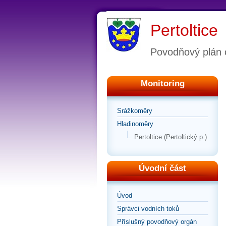
Pertoltice
Povodňový plán 
Monitoring
Srážkoměry
Hladinoměry
Pertoltice (Pertoltický p.)
Úvodní část
Úvod
Správci vodních toků
Příslušný povodňový orgán