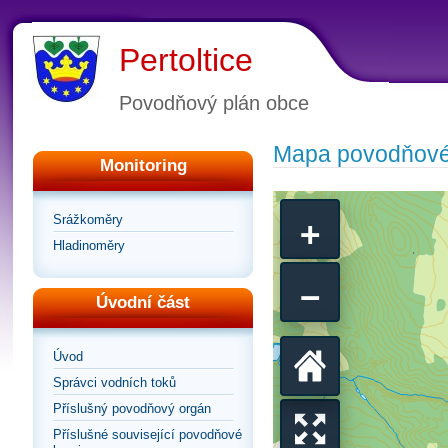
Pertoltice
Povodňový plán obce
Mapa povodňové
Monitoring
+
Srážkoměry
Hladinoměry
−
Úvodní část
Úvod
Vrátit
Správci vodních toků
Příslušný povodňový orgán
se
Příslušné související povodňové