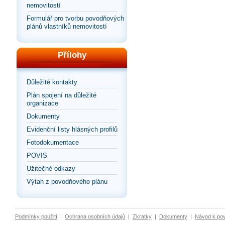
nemovitostí
Formulář pro tvorbu povodňových
plánů vlastníků nemovitostí
Přílohy
Důležité kontakty
Plán spojení na důležité
organizace
Dokumenty
Evidenční listy hlásných profilů
Fotodokumentace
POVIS
Užitečné odkazy
Výtah z povodňového plánu
Podmínky použití
|
Ochrana osobních údajů
|
Zkratky
|
Dokumenty
|
Návod k po