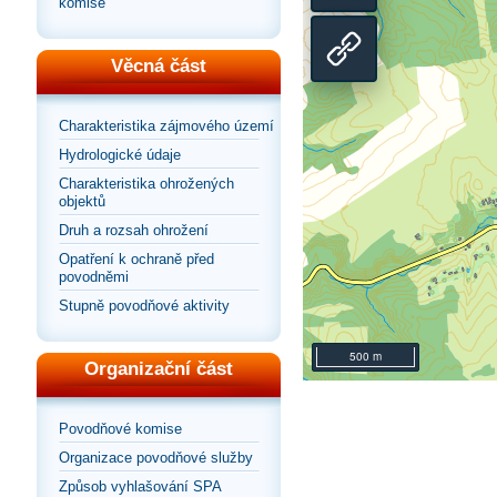
Přepnout
komise
na
zobrazení
Sdílet
Věcná část
výchozí
na
odkaz
Charakteristika zájmového území
pohled
Hydrologické údaje
celou
na
Charakteristika ohrožených
objektů
stránku
mapu
Druh a rozsah ohrožení
Opatření k ochraně před
povodněmi
Stupně povodňové aktivity
500 m
Organizační část
Povodňové komise
Organizace povodňové služby
Způsob vyhlašování SPA