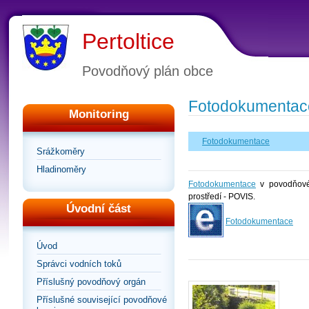
Pertoltice
Povodňový plán obce
Fotodokumentac
Monitoring
Fotodokumentace
Srážkoměry
Hladinoměry
Fotodokumentace
v povodňovém
prostředí - POVIS.
Úvodní část
Fotodokumentace
Úvod
Správci vodních toků
Příslušný povodňový orgán
Příslušné související povodňové