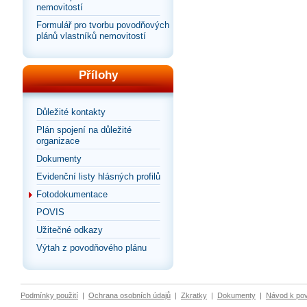
nemovitostí
Formulář pro tvorbu povodňových
plánů vlastníků nemovitostí
Přílohy
Důležité kontakty
Plán spojení na důležité
organizace
Dokumenty
Evidenční listy hlásných profilů
Fotodokumentace
POVIS
Užitečné odkazy
Výtah z povodňového plánu
Podmínky použití
|
Ochrana osobních údajů
|
Zkratky
|
Dokumenty
|
Návod k po