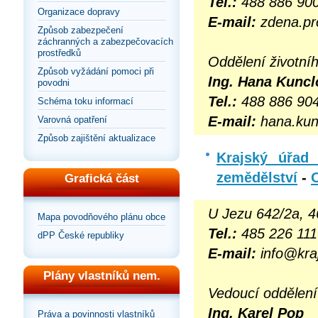
Tel.:
488 886 90
Organizace dopravy
E-mail:
zdena.pr
Způsob zabezpečení
záchranných a zabezpečovacích
prostředků
Oddělení životníh
Způsob vyžádání pomoci při
Ing. Hana Kuncl
povodni
Tel.:
488 886 90
Schéma toku informací
E-mail:
hana.kun
Varovná opatření
Způsob zajištění aktualizace
Krajský úřad 
zemědělství
-
Grafická část
U Jezu 642/2a, 4
Mapa povodňového plánu obce
Tel.:
485 226 111
dPP České republiky
E-mail:
info@kraj
Plány vlastníků nem.
Vedoucí oddělení
Ing. Karel Pop
Práva a povinnosti vlastníků