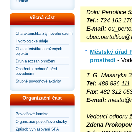
komise
Dolní Pertoltice 
Věcná část
Tel.:
724 162 170
E-mail:
ou_pertol
Charakteristika zájmového území
obec.pertoltice@v
Hydrologické údaje
Charakteristika ohrožených
Městský úřad F
objektů
prostředí
- Vod
Druh a rozsah ohrožení
Opatření k ochraně před
povodněmi
T. G. Masaryka 3
Stupně povodňové aktivity
Tel:
488 886 111
Fax:
482 312 05
Organizační část
E-mail:
mesto@mu
Povodňové komise
Vedoucí odboru ž
Organizace povodňové služby
Zdena Prokopov
Způsob vyhlašování SPA