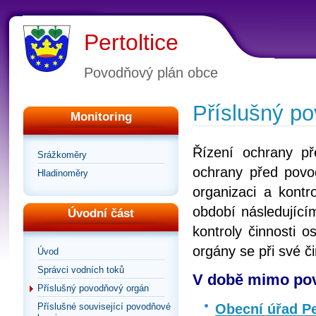
Pertoltice
Povodňový plán obce
Příslušný p
Monitoring
Řízení ochrany p
Srážkoměry
ochrany před povod
Hladinoměry
organizaci a kontr
období následující
Úvodní část
kontroly činnosti 
orgány se při své č
Úvod
Správci vodních toků
V době mimo pov
Příslušný povodňový orgán
Obecní úřad Pe
Příslušné související povodňové