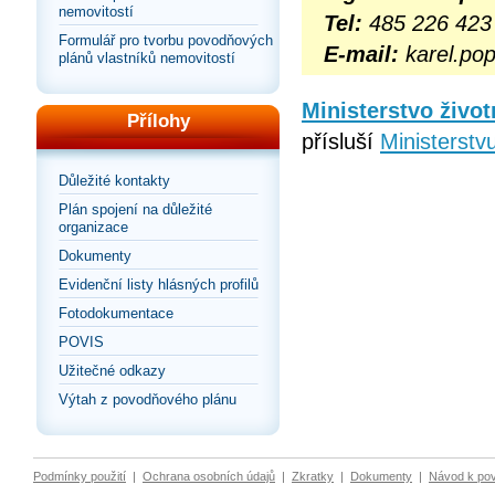
nemovitostí
Tel:
485 226 423
Formulář pro tvorbu povodňových
E-mail:
karel.pop
plánů vlastníků nemovitostí
Ministerstvo život
Přílohy
přísluší
Ministerstvu
Důležité kontakty
Plán spojení na důležité
organizace
Dokumenty
Evidenční listy hlásných profilů
Fotodokumentace
POVIS
Užitečné odkazy
Výtah z povodňového plánu
Podmínky použití
|
Ochrana osobních údajů
|
Zkratky
|
Dokumenty
|
Návod k po