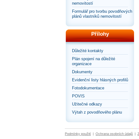
nemovitostí
Formulář pro tvorbu povodňových
plánů vlastníků nemovitostí
Přílohy
Důležité kontakty
Plán spojení na důležité
organizace
Dokumenty
Evidenční listy hlásných profilů
Fotodokumentace
POVIS
Užitečné odkazy
Výtah z povodňového plánu
Podmínky použití
|
Ochrana osobních údajů
|