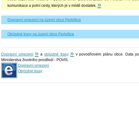
»
komunikace a polní cesty, kterých je v místě dostatek.
Dopravní omezení na území obce Pertoltice
Objízdné trasy na území obce Pertoltice
»
»
Dopravní omezení
a
objízdné trasy
v povodňovém plánu obce. Data jso
Ministerstva životního prostředí - POVIS.
Dopravní omezení
Objízdné trasy