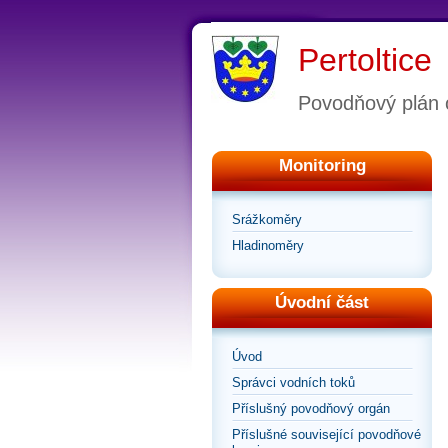
Pertoltice
Povodňový plán 
Monitoring
Srážkoměry
Hladinoměry
Úvodní část
Úvod
Správci vodních toků
Příslušný povodňový orgán
Příslušné související povodňové