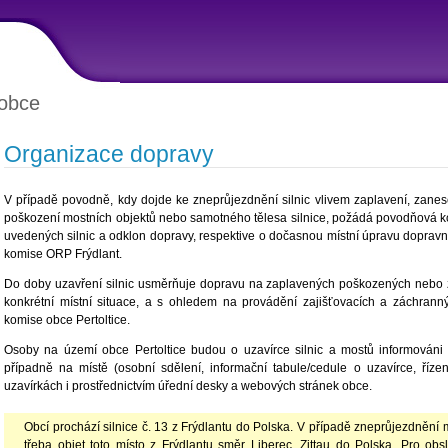
obce
Organizace dopravy
V případě povodně, kdy dojde ke zneprůjezdnění silnic vlivem zaplavení, zanes
poškození mostních objektů nebo samotného tělesa silnice, požádá povodňová k
uvedených silnic a odklon dopravy, respektive o dočasnou místní úpravu doprav
komise ORP Frýdlant.
Do doby uzavření silnic usměrňuje dopravu na zaplavených poškozených nebo z
konkrétní místní situace, a s ohledem na provádění zajišťovacích a záchran
komise obce Pertoltice.
Osoby na území obce Pertoltice budou o uzavírce silnic a mostů informováni p
případně na místě (osobní sdělení, informační tabule/cedule o uzavírce, říze
uzavírkách i prostřednictvím úřední desky a webových stránek obce.
Obcí prochází silnice č. 13 z Frýdlantu do Polska. V případě zneprůjezdnění 
třeba objet toto místo z Frýdlantu směr Liberec, Zittau do Polska. Pro obs