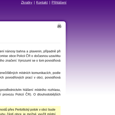
Zkratky
|
Kontakt
|
Přihlášení
ení nánosy bahna a plavenin, případně při
omise obce Policii ČR o dočasnou uzavírku
ního značení. Vyrozumí se o tom povodňová
nečištěných místních komunikacích, podle
ných povodňových prací v obci, povodňová
rostřednictvím hlášení místního rozhlasu,
ní provozu Policií ČR). O dlouhodobějších
mostů přes Pertoltický potok v obci bude
luhu částí obce je možné využít místní