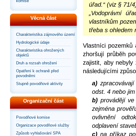
komise
úřad.“ (viz § 71/4
„Vodoprávní úřa
Věcná část
vlastníkům pozem
třeba s ohledem n
Charakteristika zájmového území
Hydrologické údaje
Vlastníci pozemků 
Charakteristika ohrožených
zhoršují průběh po
objektů
zajistit, aby neby
Druh a rozsah ohrožení
následujícími způso
Opatření k ochraně před
povodněmi
a)
zpracovávají 
Stupně povodňové aktivity
odst. 4 nebo ji
b)
provádějí ve
Organizační část
zejména prověřu
ovlivnění od
Povodňové komise
odplavení staveb
Organizace povodňové služby
Způsob vyhlašování SPA
c)
na příkaz po