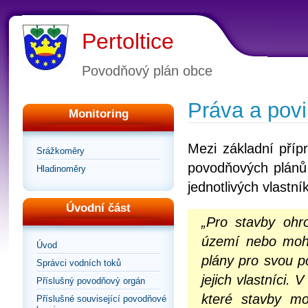
Pertoltice
Povodňový plán obce
Práva a povi
Monitoring
Mezi základní příp
Srážkoměry
povodňových plánů 
Hladinoměry
jednotlivých vlastn
Úvodní část
„Pro stavby ohr
území nebo moho
Úvod
plány pro svou 
Správci vodních toků
jejich vlastníci.
Příslušný povodňový orgán
které stavby mo
Příslušné související povodňové