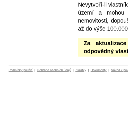
Nevytvoří-li vlastn
území a mohou z
nemovitosti, dopou
až do výše 100.000
Za aktualizac
odpovědný vlast
Podmínky použití
|
Ochrana osobních údajů
|
Zkratky
|
Dokumenty
|
Návod k po