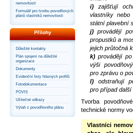
nemovitostí
i)
zajišťují och
Formulář pro tvorbu povodňových
vlastníky nebo
plánů vlastníků nemovitostí
státní plavební 
j)
provádějí po
Přílohy
propustků a mos
jejich průtočná 
Důležité kontakty
k)
provádějí po 
Plán spojení na důležité
organizace
výši povodňov
Dokumenty
pro zprávu o po
Evidenční listy hlásných profilů
l)
odstraňují p
Fotodokumentace
pro případ dalš
POVIS
Užitečné odkazy
Tvorba povodňové
Výtah z povodňového plánu
technické normy vo
Vlastníci nemov