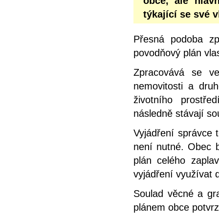
obce, ale hlav
týkající se své 
Přesná podoba zp
povodňový plán vlas
Zpracovává se ve
nemovitosti a dru
životního prostř
následně stávají s
Vyjádření správce 
není nutné. Obec b
plán celého zapl
vyjádření využívat d
Soulad věcné a gra
plánem obce potvrz