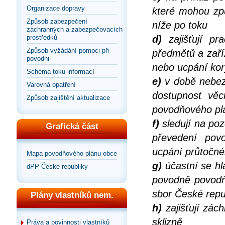
Organizace dopravy
které mohou zp
Způsob zabezpečení
níže po toku
záchranných a zabezpečovacích
prostředků
d)
zajišťují pr
Způsob vyžádání pomoci při
předmětů a zaří
povodni
nebo ucpání kor
Schéma toku informací
e)
v době nebezp
Varovná opatření
dostupnost věc
Způsob zajištění aktualizace
povodňového pl
f)
sledují na po
Grafická část
převedení pov
ucpání průtočnéh
Mapa povodňového plánu obce
g)
účastní se hl
dPP České republiky
povodně povodň
sbor České repu
Plány vlastníků nem.
h)
zajišťují zác
sklizně
Práva a povinnosti vlastníků