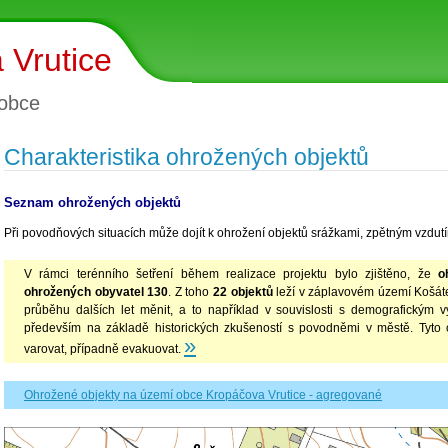
 Vrutice
obce
Charakteristika ohrožených objektů
Seznam ohrožených objektů
Při povodňových situacích může dojít k ohrožení objektů srážkami, zpětným vzdutím
V rámci terénního šetření během realizace projektu bylo zjištěno, že
o
ohrožených obyvatel 130
. Z toho
22
objektů
leží v záplavovém území Košát
průběhu dalších let měnit, a to například v souvislosti s demografickým 
především na základě historických zkušeností s povodněmi v městě. Tyto o
»
varovat, případně evakuovat.
Ohrožené objekty na území obce Kropáčova Vrutice - agregované