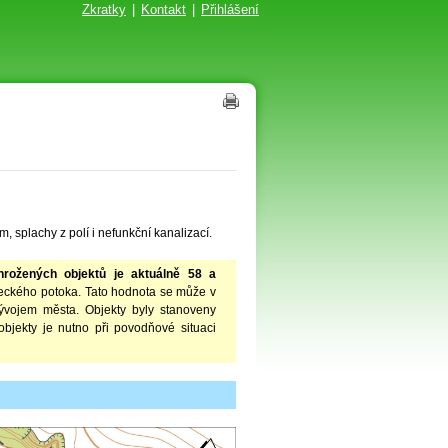
Zkratky
|
Kontakt
|
Přihlášení
, splachy z polí i nefunkční kanalizací.
hrožených objektů je aktuálně 58 a
eckého potoka. Tato hodnota se může v
vývojem města. Objekty byly stanoveny
bjekty je nutno při povodňové situaci