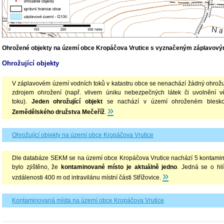
Ohrožené objekty na území obce Kropáčova Vrutice s vyznačeným záplavov
Ohrožující objekty
V záplavovém území vodních toků v katastru obce se nenachází žádný ohrožujíc
zdrojem ohrožení (např. vlivem úniku nebezpečných látek či uvolnění v
toku).
Jeden
ohrožující objekt
se nachází v území ohroženém blesko
»
Zemědělského družstva Mečeříž
.
Ohrožující objekty na území obce Kropáčova Vrutice
Dle databáze SEKM se na území obce Kropáčova Vrutice nachází 5 kontamino
bylo zjištěno, že
kontaminované místo je aktuálně jedno
. Jedná se o hlí
»
vzdálenosti 400 m od intravilánu místní části Střížovice.
Kontaminovaná místa na území obce Kropáčova Vrutice