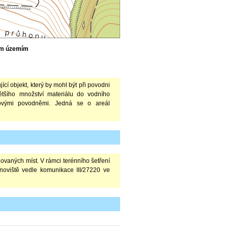
ým územím
í objekt, který by mohl být při povodni
ětšího množství materiálu do vodního
vými povodněmi. Jedná se o areál
vaných míst. V rámci terénního šetření
noviště vedle komunikace III/27220 ve