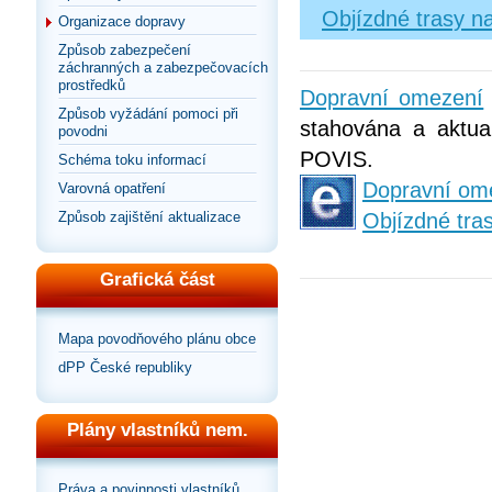
Objízdné trasy n
Organizace dopravy
Způsob zabezpečení
záchranných a zabezpečovacích
prostředků
Dopravní omezení
Způsob vyžádání pomoci při
stahována a aktual
povodni
POVIS.
Schéma toku informací
Dopravní om
Varovná opatření
Způsob zajištění aktualizace
Objízdné tra
Grafická část
Mapa povodňového plánu obce
dPP České republiky
Plány vlastníků nem.
Práva a povinnosti vlastníků