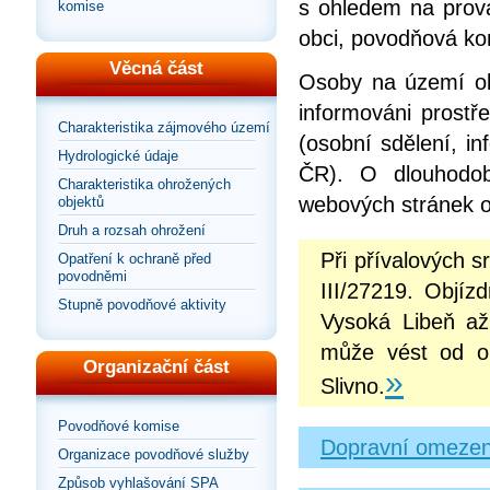
s ohledem na prová
komise
obci, povodňová ko
Věcná část
Osoby na území ob
informováni prostř
Charakteristika zájmového území
(osobní sdělení, in
Hydrologické údaje
ČR). O dlouhodob
Charakteristika ohrožených
webových stránek 
objektů
Druh a rozsah ohrožení
Při přívalových 
Opatření k ochraně před
povodněmi
III/27219. Objí
Stupně povodňové aktivity
Vysoká Libeň až
může vést od ob
Organizační část
»
Slivno.
Povodňové komise
Dopravní omezen
Organizace povodňové služby
Způsob vyhlašování SPA