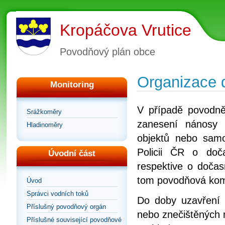
Kropáčova Vrutice
Povodňový plán obce
Organizace 
Monitoring
V případě povodně,
Srážkoměry
zanesení nánosy 
Hladinoměry
objektů nebo samo
Policii ČR o doč
Úvodní část
respektive o doča
tom povodňová kom
Úvod
Správci vodních toků
Do doby uzavření 
Příslušný povodňový orgán
nebo znečištěných m
Příslušné související povodňové