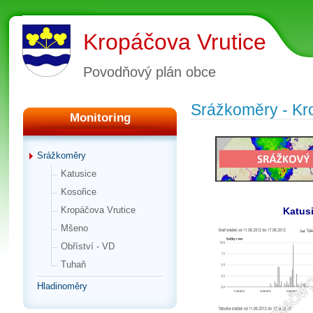
Kropáčova Vrutice
Povodňový plán obce
Srážkoměry - Kr
Monitoring
Srážkoměry
Katusice
Kosořice
Kropáčova Vrutice
Katus
Mšeno
Obříství - VD
Tuhaň
Hladinoměry