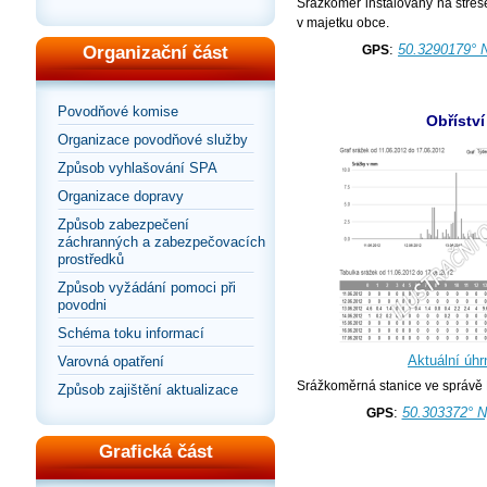
Srážkoměr instalovaný na střeše
v majetku obce.
:
50.3290179° 
GPS
Organizační část
Povodňové komise
Obříství
Organizace povodňové služby
Způsob vyhlašování SPA
Organizace dopravy
Způsob zabezpečení
záchranných a zabezpečovacích
prostředků
Způsob vyžádání pomoci při
povodni
Schéma toku informací
Aktuální úhr
Varovná opatření
Srážkoměrná stanice ve správě 
Způsob zajištění aktualizace
:
50.303372° N
GPS
Grafická část