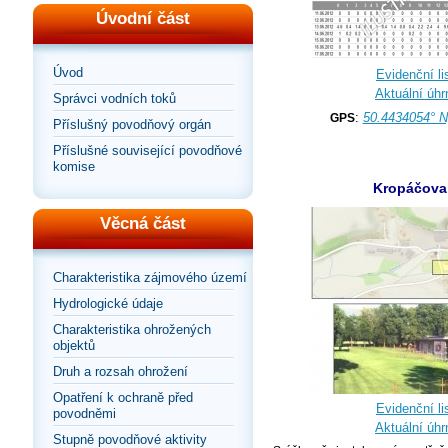
Úvodní část
Úvod
Evidenční lis
Aktuální úhr
Správci vodních toků
:
50.4434054° N
GPS
Příslušný povodňový orgán
Příslušné související povodňové
komise
Kropáčova 
Věcná část
Charakteristika zájmového území
Hydrologické údaje
Charakteristika ohrožených
objektů
Druh a rozsah ohrožení
Opatření k ochraně před
Evidenční lis
povodněmi
Aktuální úhr
Stupně povodňové aktivity