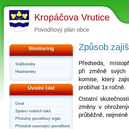
Kropáčova Vrutice
Povodňový plán obce
Způsob zajiš
Monitoring
Předseda, místop
Srážkoměry
při změně svých 
Hladinoměry
komise, který zaji
probíhat 1x ročně.
Úvodní část
Ostatní skutečnosti
Úvod
změny v ohroženýc
Správci vodních toků
průběžně, nejméně 
Příslušný povodňový orgán
Příslušné související povodňové