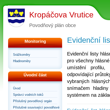
Kropáčova Vrutice
Povodňový plán obce
Evidenční lis
Monitoring
Evidenční listy hl
Srážkoměry
pro všechny hlásné 
Hladinoměry
umístění profilu
odpovídající průtoky
Úvodní část
vybraných hlásných
snímačem hladiny
Úvod
systémem na zákla
Správci vodních toků
Příslušný povodňový orgán
Příslušné související povodňové