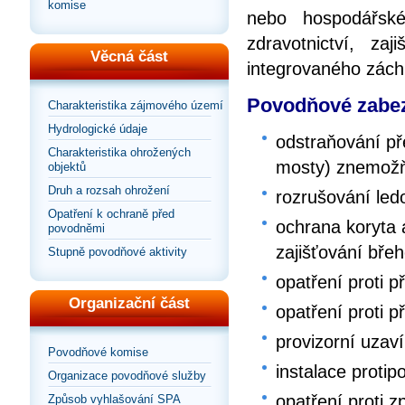
komise
nebo hospodářské
zdravotnictví, za
Věcná část
integrovaného zác
Povodňové zabez
Charakteristika zájmového území
Hydrologické údaje
odstraňování př
Charakteristika ohrožených
mosty) znemožňu
objektů
Druh a rozsah ohrožení
rozrušování le
Opatření k ochraně před
ochrana koryta
povodněmi
zajišťování bře
Stupně povodňové aktivity
opatření proti p
Organizační část
opatření proti p
provizorní uzaví
Povodňové komise
instalace proti
Organizace povodňové služby
opatření proti 
Způsob vyhlašování SPA