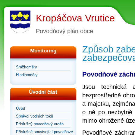
Kropáčova Vrutice
Povodňový plán obce
Způsob zabe
Monitoring
zabezpečova
Srážkoměry
Povodňové zách
Hladinoměry
Jsou technická 
Úvodní část
bezprostředně ohro
a majetku, zejména
Úvod
o ně po nezbytně 
Správci vodních toků
mimo ohrožené úze
Příslušný povodňový orgán
Povodňové záchrann
Příslušné související povodňové