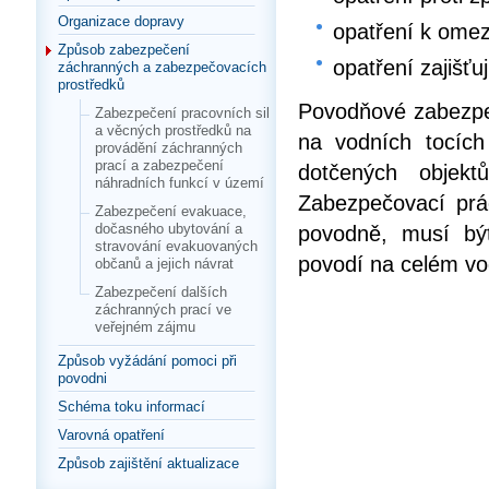
Organizace dopravy
opatření k omez
Způsob zabezpečení
opatření zajišťu
záchranných a zabezpečovacích
prostředků
Povodňové zabezpeč
Zabezpečení pracovních sil
a věcných prostředků na
na vodních tocích
provádění záchranných
prací a zabezpečení
dotčených objekt
náhradních funkcí v území
Zabezpečovací prá
Zabezpečení evakuace,
dočasného ubytování a
povodně, musí bý
stravování evakuovaných
povodí na celém vo
občanů a jejich návrat
Zabezpečení dalších
záchranných prací ve
veřejném zájmu
Způsob vyžádání pomoci při
povodni
Schéma toku informací
Varovná opatření
Způsob zajištění aktualizace