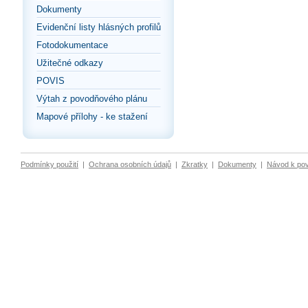
Dokumenty
Evidenční listy hlásných profilů
Fotodokumentace
Užitečné odkazy
POVIS
Výtah z povodňového plánu
Mapové přílohy - ke stažení
Podmínky použití
|
Ochrana osobních údajů
|
Zkratky
|
Dokumenty
|
Návod k po