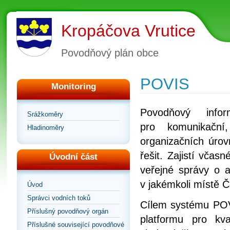
Kropáčova Vrutice
Povodňový plán obce
POVIS
Monitoring
Povodňový info
Srážkoměry
pro komunikační
Hladinoměry
organizačních úrov
řešit. Zajistí vča
Úvodní část
veřejné správy o a
v jakémkoli místě Č
Úvod
Správci vodních toků
Cílem systému POVI
Příslušný povodňový orgán
platformu pro kv
Příslušné související povodňové