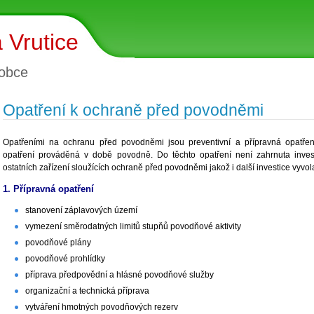
 Vrutice
obce
Opatření k ochraně před povodněmi
Opatřeními na ochranu před povodněmi jsou preventivní a přípravná opatře
opatření prováděná v době povodně. Do těchto opatření není zahrnuta inves
ostatních zařízení sloužících ochraně před povodněmi jakož i další investice vyv
1. Přípravná opatření
stanovení záplavových území
vymezení směrodatných limitů stupňů povodňové aktivity
povodňové plány
povodňové prohlídky
příprava předpovědní a hlásné povodňové služby
organizační a technická příprava
vytváření hmotných povodňových rezerv