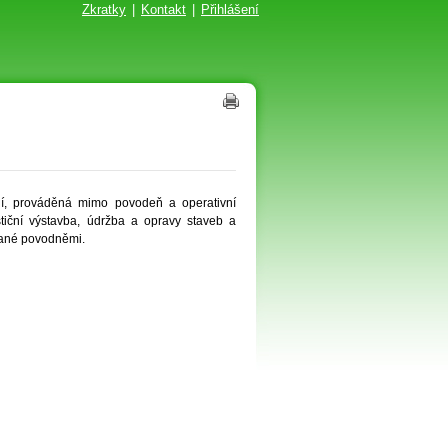
Zkratky
|
Kontakt
|
Přihlášení
ní, prováděná mimo povodeň a operativní
tiční výstavba, údržba a opravy staveb a
olané povodněmi.