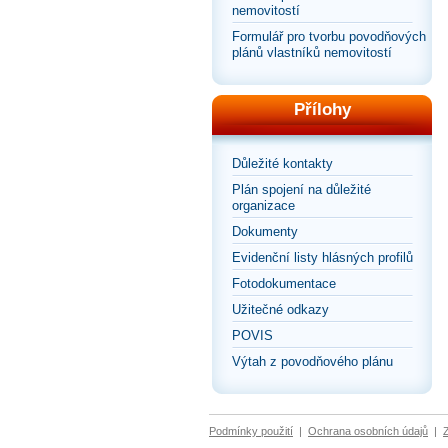
nemovitostí
Formulář pro tvorbu povodňových
plánů vlastníků nemovitostí
Přílohy
Důležité kontakty
Plán spojení na důležité
organizace
Dokumenty
Evidenční listy hlásných profilů
Fotodokumentace
Užitečné odkazy
POVIS
Výtah z povodňového plánu
Podmínky použití
|
Ochrana osobních údajů
|