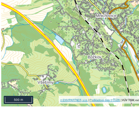
500 m
© ENVIPARTNER, s.r.o.
|
Podkladová data © ČÚZK
| VÚV TGM, v.v.