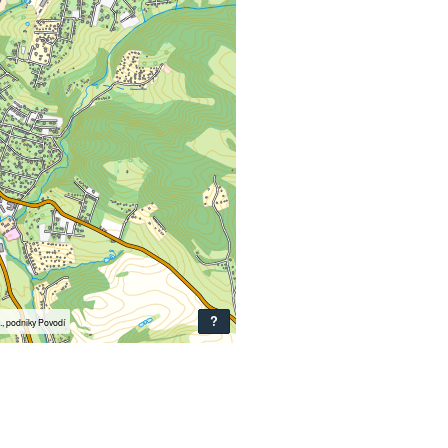
?
i., podniky Povodí