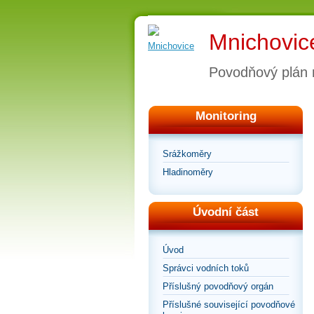
Mnichovic
Povodňový plán
Monitoring
Srážkoměry
Hladinoměry
Úvodní část
Úvod
Správci vodních toků
Příslušný povodňový orgán
Příslušné související povodňové