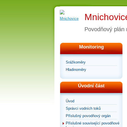
Mnichovic
Povodňový plán
Monitoring
Srážkoměry
Hladinoměry
Úvodní část
Úvod
Správci vodních toků
Příslušný povodňový orgán
Příslušné související povodňové