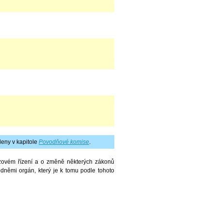
eny v kapitole
Povodňové komise
.
izovém řízení a o změně některých zákonů
odněmi orgán, který je k tomu podle tohoto