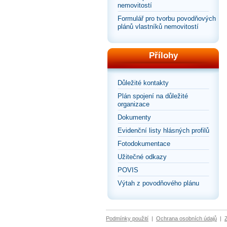
nemovitostí
Formulář pro tvorbu povodňových
plánů vlastníků nemovitostí
Přílohy
Důležité kontakty
Plán spojení na důležité
organizace
Dokumenty
Evidenční listy hlásných profilů
Fotodokumentace
Užitečné odkazy
POVIS
Výtah z povodňového plánu
Podmínky použití
|
Ochrana osobních údajů
|