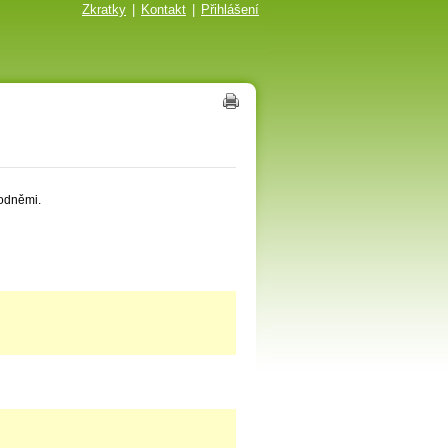
Zkratky
|
Kontakt
|
Přihlášení
vodněmi.