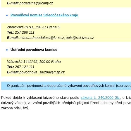
E-mail:
podatelna@ricany.cz
Povodňová komise Středočeského kraje
Zborovská 81/11, 150 21 Praha 5
Tel.:
257 280 111
E-mail:
mimoradneudalosti@kr-s.cz, opis@sck.izscr.cz
Ústřední povodňová komise
Vršovická 1442/ 65, 100 00 Praha
Tel.:
267 121 111
E-mail:
povodnova_sluzba@mzp.cz
Organizační povinnosti a doporučené vybavení povodňových komisí jsou uved
Pokud dojde k vyhlášení krizového stavu podle
zákona č. 240/2000 Sb.
, o kr
(krizový zákon), ve znění pozdějších předpisů přejímá řízení ochrany před pov
zákona příslušný.