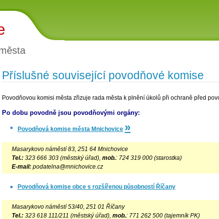
e
 města
Příslušné související povodňové komise
Povodňovou komisi města zřizuje rada města k plnění úkolů při ochraně před po
Po dobu povodně jsou povodňovými orgány:
»
Povodňová komise města Mnichovice
Masarykovo náměstí 83, 251 64 Mnichovice
Tel.:
323 666 303 (městský úřad),
mob.
: 724 319 000 (starostka)
E-mail:
podatelna@mnichovice.cz
Povodňová komise obce s rozšířenou působností Říčany
Masarykovo náměstí 53/40, 251 01 Říčany
Tel.:
323 618 111/211 (městský úřad),
mob.
: 771 262 500 (tajemník PK)