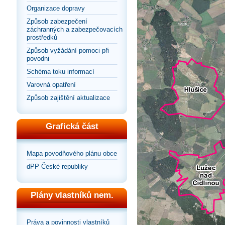
Organizace dopravy
Způsob zabezpečení
záchranných a zabezpečovacích
prostředků
Způsob vyžádání pomoci při
povodni
Schéma toku informací
Varovná opatření
Způsob zajištění aktualizace
Grafická část
Mapa povodňového plánu obce
dPP České republiky
Plány vlastníků nem.
Práva a povinnosti vlastníků