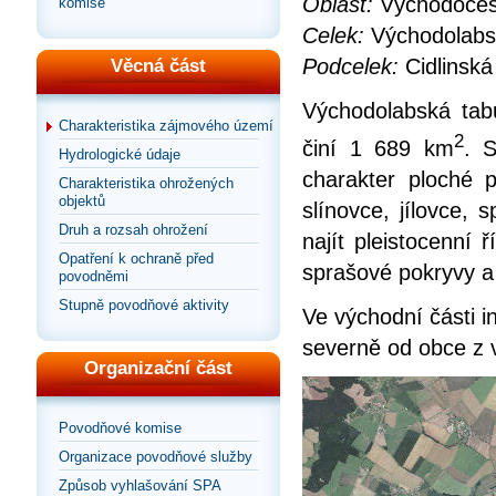
Oblast:
Východoč
komise
Celek:
Východola
Podcelek:
Cidlinská
Věcná část
Východolabská tabu
Charakteristika zájmového území
2
činí 1 689 km
. 
Hydrologické údaje
charakter ploché p
Charakteristika ohrožených
objektů
slínovce, jílovce, 
Druh a rozsah ohrožení
najít pleistocenní ř
Opatření k ochraně před
sprašové pokryvy a
povodněmi
Stupně povodňové aktivity
Ve východní části i
severně od obce z v
Organizační část
Povodňové komise
Organizace povodňové služby
Způsob vyhlašování SPA