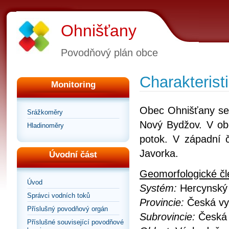
Ohnišťany
Povodňový plán obce
Charakteris
Monitoring
Obec Ohnišťany se 
Srážkoměry
Nový Bydžov. V obc
Hladinoměry
potok. V západní č
Javorka.
Úvodní část
Geomorfologické čl
Úvod
Systém:
Hercynsk
Správci vodních toků
Provincie:
Česká v
Příslušný povodňový orgán
Subrovincie:
Česká 
Příslušné související povodňové