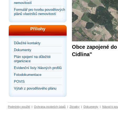
nemovitostí
Formulář pro tvorbu povodňových
plánů vlastníků nemovitostí
Přílohy
Důležité kontakty
Obce zapojené do 
Dokumenty
Cidlina"
Plán spojení na důležité
organizace
Evidenční listy hlásných profilů
Fotodokumentace
POVIS
Výtah z povodňového plánu
Podmínky použití
|
Ochrana osobních údajů
|
Zkratky
|
Dokumenty
|
Návod k po