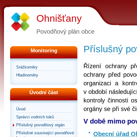
Ohnišťany
Povodňový plán obce
Příslušný p
Monitoring
Řízení ochrany p
Srážkoměry
ochrany před povod
Hladinoměry
organizaci a kont
v období následujíc
Úvodní část
kontroly činnosti 
orgány se při své č
Úvod
Správci vodních toků
V době mimo pov
Příslušný povodňový orgán
Obecní úřad O
Příslušné související povodňové