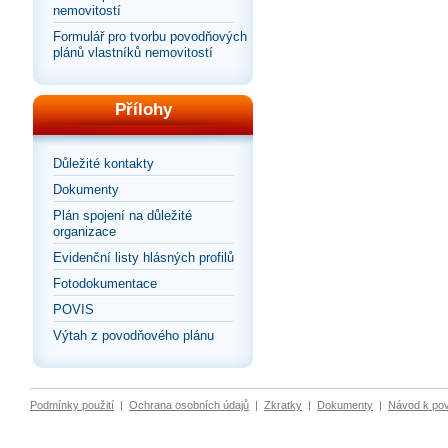
nemovitostí
Formulář pro tvorbu povodňových
plánů vlastníků nemovitostí
Přílohy
Důležité kontakty
Dokumenty
Plán spojení na důležité
organizace
Evidenční listy hlásných profilů
Fotodokumentace
POVIS
Výtah z povodňového plánu
Podmínky použití
|
Ochrana osobních údajů
|
Zkratky
|
Dokumenty
|
Návod k po