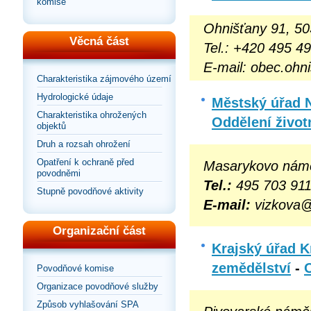
komise
Ohnišťany 91, 50
Věcná část
Tel.: +420
495 49
E-mail: obec.oh
Charakteristika zájmového území
Hydrologické údaje
Městský úřad 
Charakteristika ohrožených
Oddělení život
objektů
Druh a rozsah ohrožení
Opatření k ochraně před
Masarykovo námě
povodněmi
Tel.:
495 703 911
Stupně povodňové aktivity
E-mail:
vizkova@
Organizační část
Krajský úřad K
zemědělství
-
Povodňové komise
Organizace povodňové služby
Způsob vyhlašování SPA