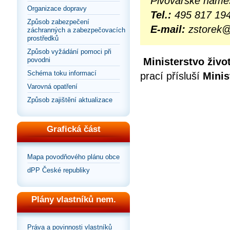
Pivovarské náměs
Organizace dopravy
Tel.:
495 817 19
Způsob zabezpečení
E-mail:
zstorek@
záchranných a zabezpečovacích
prostředků
Způsob vyžádání pomoci při
Ministerstvo živo
povodni
Schéma toku informací
prací přísluší
Minis
Varovná opatření
Způsob zajištění aktualizace
Grafická část
Mapa povodňového plánu obce
dPP České republiky
Plány vlastníků nem.
Práva a povinnosti vlastníků