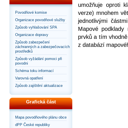
umožňuje oproti kl
verze) mnohem vět
Povodňové komise
jednotlivými částm
Organizace povodňové služby
Způsob vyhlašování SPA
Mapové podklady m
Organizace dopravy
prvků a tím vhodně
Způsob zabezpečení
z databází mapového
záchranných a zabezpečovacích
prostředků
Způsob vyžádání pomoci při
povodni
Schéma toku informací
Varovná opatření
Způsob zajištění aktualizace
Grafická část
Mapa povodňového plánu obce
dPP České republiky