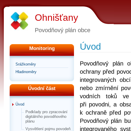
Ohnišťany
Povodňový plán obce
Úvod
Monitoring
Povodňový plán o
Srážkoměry
ochrany před povo
Hladinoměry
integrovaných obc
nebo zmírnění pov
Úvodní část
vodních toků ve
při povodni, a obs
Úvod
k ochraně před po
Podklady pro zpracování
digitálního povodňového
Povodňový plán bud
plánu
integrovaného sy
Vysvětlení pojmu povodeň