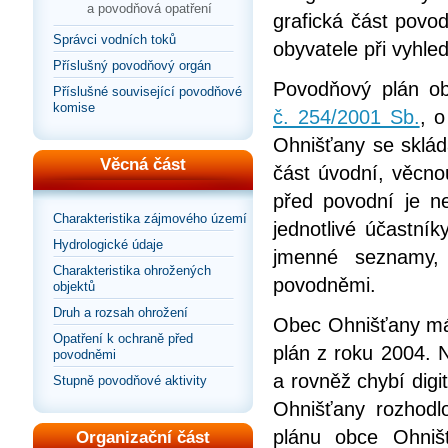
a povodňová opatření
grafická část povo
Správci vodních toků
obyvatele při vyhle
Příslušný povodňový orgán
Povodňový plán ob
Příslušné související povodňové
komise
č. 254/2001 Sb.
, 
Ohnišťany se skládá
Věcná část
část úvodní, věcnou
před povodní je ne
Charakteristika zájmového území
jednotlivé účastní
Hydrologické údaje
jmenné seznamy,
Charakteristika ohrožených
povodněmi.
objektů
Druh a rozsah ohrožení
Obec Ohnišťany má 
Opatření k ochraně před
plán z roku 2004. N
povodněmi
a rovněž chybí dig
Stupně povodňové aktivity
Ohnišťany rozhodl
plánu obce Ohniš
Organizační část