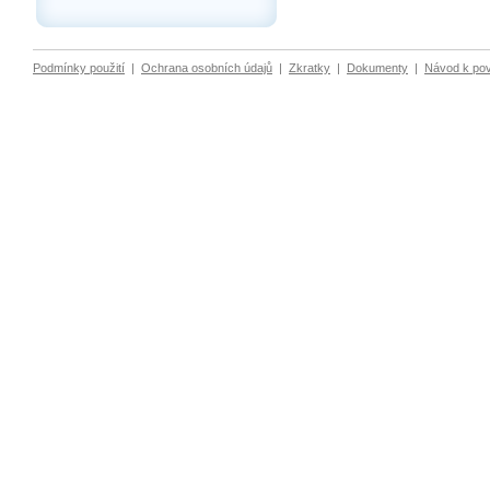
Podmínky použití
|
Ochrana osobních údajů
|
Zkratky
|
Dokumenty
|
Návod k po