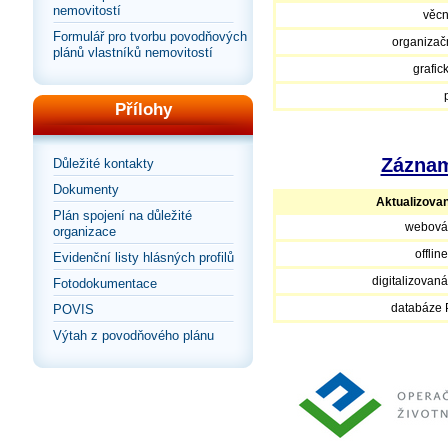
nemovitostí
věcn
Formulář pro tvorbu povodňových
organizačn
plánů vlastníků nemovitostí
grafic
Přílohy
Záznam
Důležité kontakty
Dokumenty
Aktualizova
Plán spojení na důležité
webová
organizace
offlin
Evidenční listy hlásných profilů
digitalizovan
Fotodokumentace
databáze
POVIS
Výtah z povodňového plánu