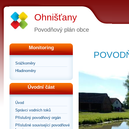
Ohnišťany
Povodňový plán obce
Monitoring
POVODŇ
Srážkoměry
Hladinoměry
Úvodní část
Úvod
Správci vodních toků
Příslušný povodňový orgán
Příslušné související povodňové