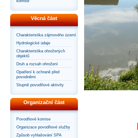
komise
Věcná část
Charakteristika zájmového území
Hydrologické údaje
Charakteristika ohrožených
objektů
Druh a rozsah ohrožení
Opatření k ochraně před
povodněmi
Stupně povodňové aktivity
Organizační část
Povodňové komise
Organizace povodňové služby
Způsob vyhlašování SPA