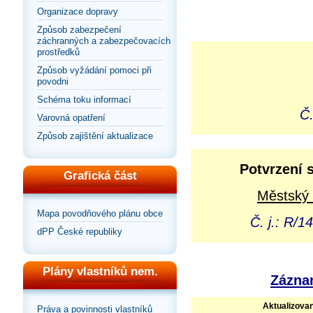
Organizace dopravy
Způsob zabezpečení
záchranných a zabezpečovacích
prostředků
Způsob vyžádání pomoci při
povodni
Schéma toku informací
Č.
Varovná opatření
Způsob zajištění aktualizace
Potvrzení 
Grafická část
Městský 
Mapa povodňového plánu obce
Č. j.: R/
dPP České republiky
Plány vlastníků nem.
Záznam
Aktualizova
Práva a povinnosti vlastníků