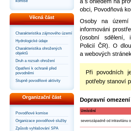
a s ohledem na pro
komise
obci, Povodňová ko
Věcná část
Osoby na území 
informováni prostř
Charakteristika zájmového území
(osobní sdělení, 
Hydrologické údaje
Policií ČR). O dlo
Charakteristika ohrožených
a webových stránek
objektů
Druh a rozsah ohrožení
Opatření k ochraně před
Při povodních 
povodněmi
potřeby stanoví 
Stupně povodňové aktivity
Organizační část
Dopravní omezení
Umístění
Povodňové komise
Organizace povodňové služby
severozápadně od intravilánu 
Způsob vyhlašování SPA