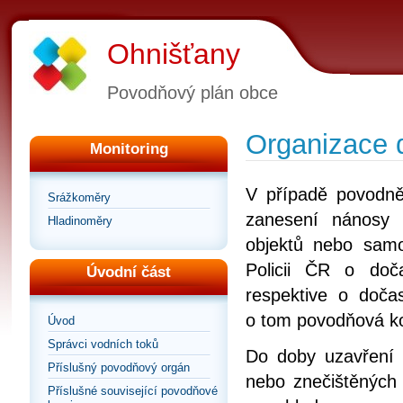
Ohnišťany
Povodňový plán obce
Organizace 
Monitoring
V případě povodně,
Srážkoměry
zanesení nánosy 
Hladinoměry
objektů nebo samo
Policii ČR o doč
Úvodní část
respektive o doča
o tom povodňová k
Úvod
Správci vodních toků
Do doby uzavření 
Příslušný povodňový orgán
nebo znečištěných 
Příslušné související povodňové