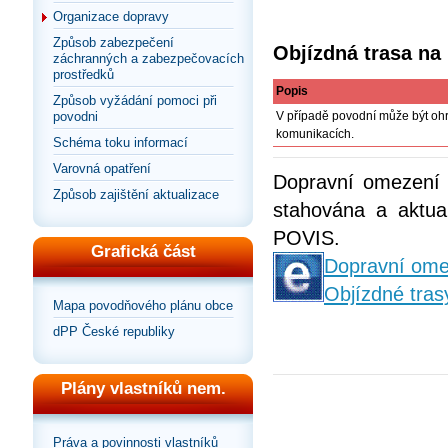
Organizace dopravy
Způsob zabezpečení
Objízdná trasa na
záchranných a zabezpečovacích
prostředků
Popis
Způsob vyžádání pomoci při
povodni
V případě povodní může být oh
komunikacích.
Schéma toku informací
Varovná opatření
Dopravní omezení 
Způsob zajištění aktualizace
stahována a aktual
POVIS.
Grafická část
Dopravní ome
Objízdné tras
Mapa povodňového plánu obce
dPP České republiky
Plány vlastníků nem.
Práva a povinnosti vlastníků