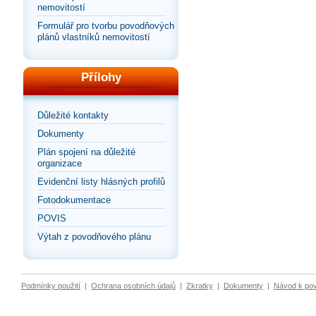
nemovitostí
Formulář pro tvorbu povodňových
plánů vlastníků nemovitostí
Přílohy
Důležité kontakty
Dokumenty
Plán spojení na důležité
organizace
Evidenční listy hlásných profilů
Fotodokumentace
POVIS
Výtah z povodňového plánu
Podmínky použití
|
Ochrana osobních údajů
|
Zkratky
|
Dokumenty
|
Návod k po