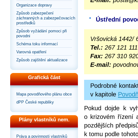
Organizace dopravy
Způsob zabezpečení
záchranných a zabezpečovacích
Ústřední povo
prostředků
Způsob vyžádání pomoci při
povodni
Vršovická 1442/ 
Schéma toku informací
Tel.:
267 121 111
Varovná opatření
Fax:
267 310 92
Způsob zajištění aktualizace
E-mail:
povodno
Grafická část
Podrobné kontak
v kapitole
Povodň
Mapa povodňového plánu obce
dPP České republiky
Pokud dojde k vyh
o krizovém řízení 
Plány vlastníků nem.
pozdějších předpis
k tomu podle tohoto
Práva a povinnosti vlastníků