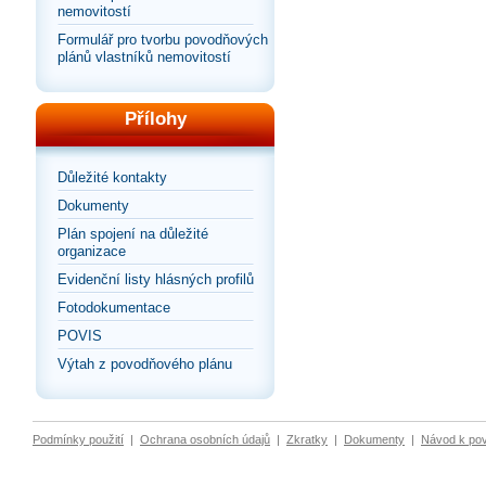
nemovitostí
Formulář pro tvorbu povodňových
plánů vlastníků nemovitostí
Přílohy
Důležité kontakty
Dokumenty
Plán spojení na důležité
organizace
Evidenční listy hlásných profilů
Fotodokumentace
POVIS
Výtah z povodňového plánu
Podmínky použití
|
Ochrana osobních údajů
|
Zkratky
|
Dokumenty
|
Návod k po