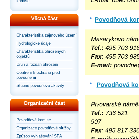
komise
Věcná část
Povodňová kom
Charakteristika zájmového území
Masarykovo námě
Hydrologické údaje
Tel.:
495 703 918
Charakteristika ohrožených
Fax:
495 703 98
objektů
E-mail:
povodne
Druh a rozsah ohrožení
Opatření k ochraně před
povodněmi
Povodňová ko
Stupně povodňové aktivity
Organizační část
Pivovarské náměs
Tel.:
736 521
Povodňové komise
Organizace povodňové služby
Fax
: 495 817 33
Způsob vyhlašování SPA
E-mail:
posta@kr