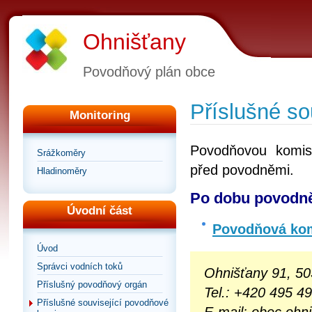
Ohnišťany
Povodňový plán obce
Příslušné so
Monitoring
Povodňovou komisi
Srážkoměry
před povodněmi.
Hladinoměry
Po dobu povodně
Úvodní část
Povodňová kom
Úvod
Správci vodních toků
Ohnišťany 91, 50
Příslušný povodňový orgán
Tel.: +420
495 49
Příslušné související povodňové
E-mail: obec.oh