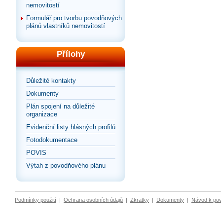
nemovitostí
Formulář pro tvorbu povodňových
plánů vlastníků nemovitostí
Přílohy
Důležité kontakty
Dokumenty
Plán spojení na důležité
organizace
Evidenční listy hlásných profilů
Fotodokumentace
POVIS
Výtah z povodňového plánu
Podmínky použití
|
Ochrana osobních údajů
|
Zkratky
|
Dokumenty
|
Návod k po