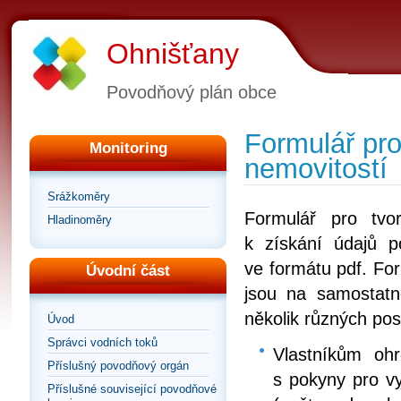
Ohnišťany
Povodňový plán obce
Formulář pro
Monitoring
nemovitostí
Srážkoměry
Formulář pro tvo
Hladinoměry
k získání údajů 
ve formátu pdf. For
Úvodní část
jsou na samostatn
několik různých pos
Úvod
Správci vodních toků
Vlastníkům ohr
Příslušný povodňový orgán
s pokyny pro vy
Příslušné související povodňové