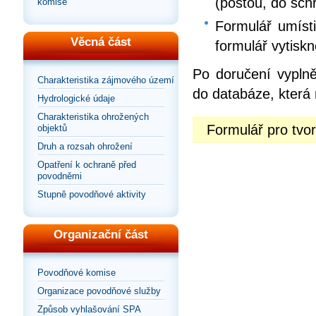
(poštou, do sch
komise
Formulář umísti
Věcná část
formulář vytiskn
Po doručení vyplně
Charakteristika zájmového území
do databáze, která 
Hydrologické údaje
Charakteristika ohrožených
Formulář pro tv
objektů
Druh a rozsah ohrožení
Opatření k ochraně před
povodněmi
Stupně povodňové aktivity
Organizační část
Povodňové komise
Organizace povodňové služby
Způsob vyhlašování SPA