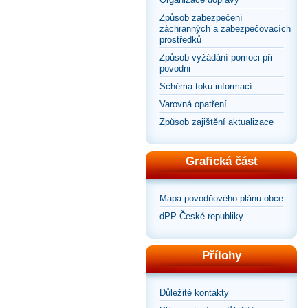
Způsob zabezpečení
záchranných a zabezpečovacích
prostředků
Způsob vyžádání pomoci při
povodni
Schéma toku informací
Varovná opatření
Způsob zajištění aktualizace
Grafická část
Mapa povodňového plánu obce
dPP České republiky
Přílohy
Důležité kontakty