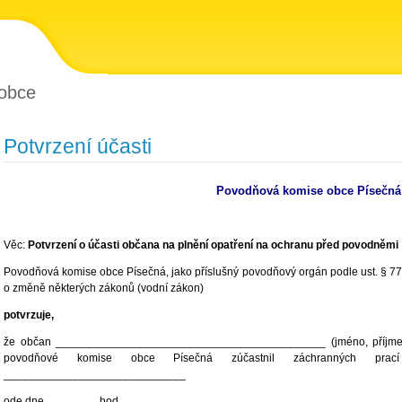
obce
Potvrzení účasti
Povodňová komise obce Písečná
Věc:
Potvrzení o účasti občana na plnění opatření na ochranu před povodněmi
Povodňová komise obce Písečná, jako příslušný povodňový orgán podle ust. § 77 o
o změně některých zákonů (vodní zákon)
potvrzuje,
že občan ___________________________________________ (jméno, příjmení, 
povodňové komise obce Písečná zúčastnil záchranných pr
_____________________________
ode dne________, hod________