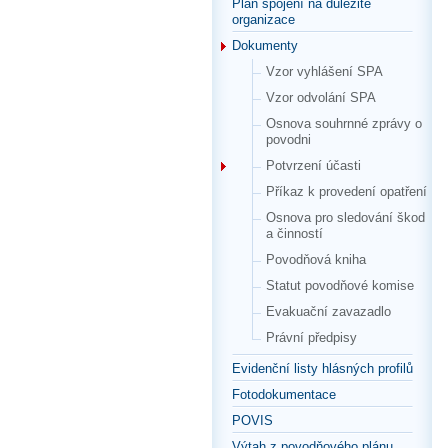
Plán spojení na důležité
organizace
Dokumenty
Vzor vyhlášení SPA
Vzor odvolání SPA
Osnova souhrnné zprávy o
povodni
Potvrzení účasti
Příkaz k provedení opatření
Osnova pro sledování škod
a činností
Povodňová kniha
Statut povodňové komise
Evakuační zavazadlo
Právní předpisy
Evidenční listy hlásných profilů
Fotodokumentace
POVIS
Výtah z povodňového plánu