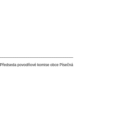
__________________________________
Předseda povodňové komise obce Písečná