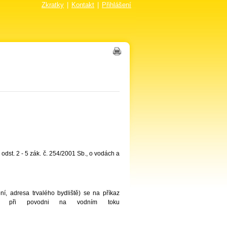
Zkratky
|
Kontakt
|
Přihlášení
dst. 2 - 5 zák. č. 254/2001 Sb., o vodách a
adresa trvalého bydliště) se na příkaz
ací při povodni na vodním toku