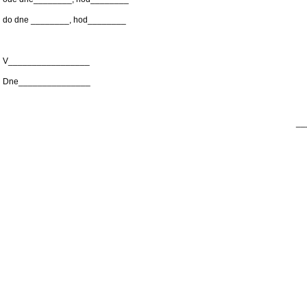
do dne ________, hod________
V_________________
Dne_______________
__