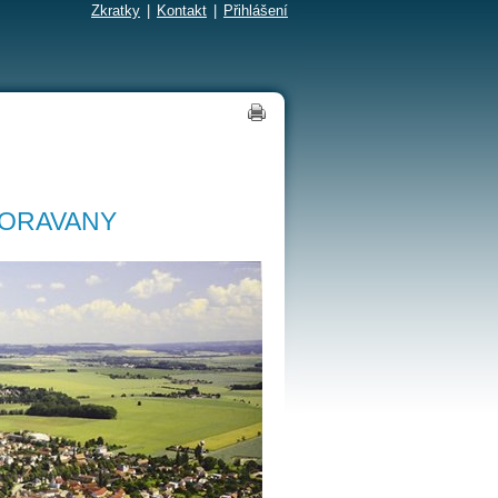
Zkratky
|
Kontakt
|
Přihlášení
MORAVANY