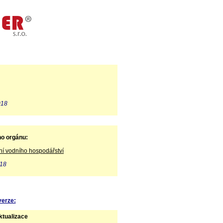
018
ho orgánu:
ní vodního hospodářství
018
verze:
tualizace