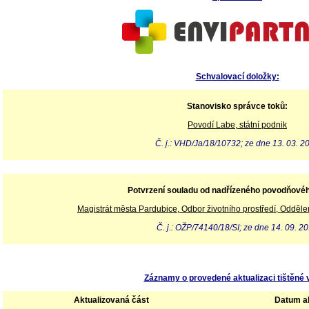
Schvalovací doložky:
Stanovisko správce toků:
Povodí Labe, státní podnik
Č. j.: VHD/Ja/18/10732; ze dne 13. 03. 2
Potvrzení souladu od nadřízeného povodňové
Magistrát města Pardubice, Odbor životního prostředí, Odděle
Č. j.: OŽP/74140/18/SI; ze dne 14. 09. 2
Záznamy o provedené aktualizaci tištěné 
Aktualizovaná část
Datum ak