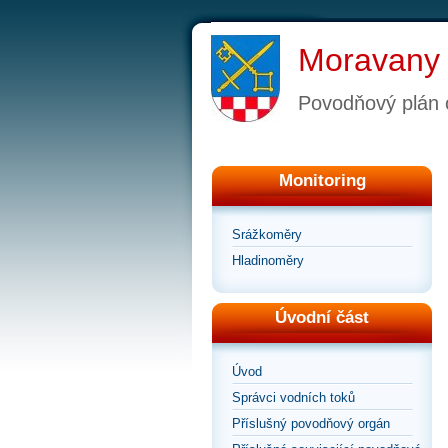
Moravany
Povodňový plán 
Monitoring
Srážkoměry
Hladinoměry
Úvodní část
Úvod
Správci vodních toků
Příslušný povodňový orgán