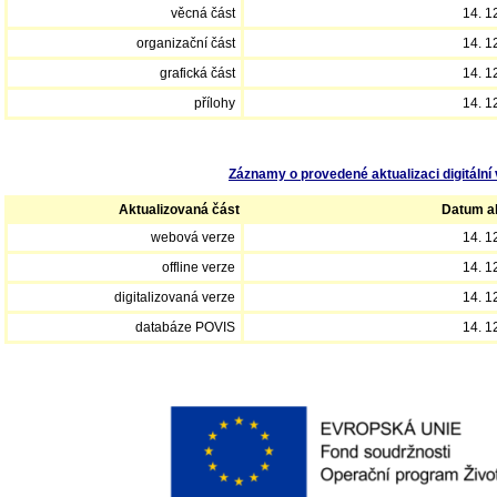
věcná část
14. 1
organizační část
14. 1
grafická část
14. 1
přílohy
14. 1
Záznamy o provedené aktualizaci digitální 
Aktualizovaná část
Datum ak
webová verze
14. 1
offline verze
14. 1
digitalizovaná verze
14. 1
databáze POVIS
14. 1