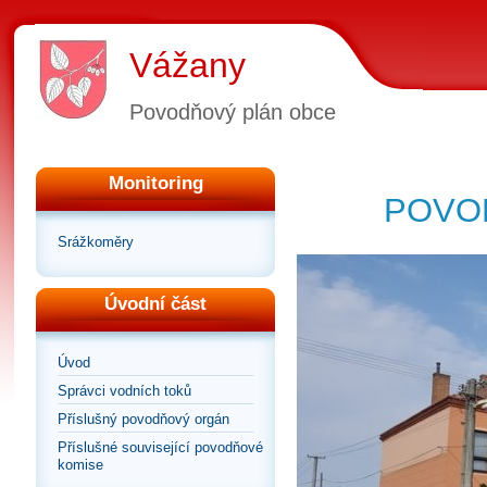
Vážany
Povodňový plán obce
Monitoring
POVO
Srážkoměry
Úvodní část
Úvod
Správci vodních toků
Příslušný povodňový orgán
Příslušné související povodňové
komise