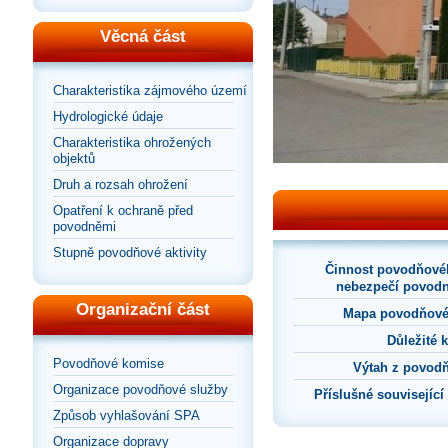
Věcná část
Charakteristika zájmového území
Hydrologické údaje
Charakteristika ohrožených
objektů
Druh a rozsah ohrožení
Opatření k ochraně před
povodněmi
Stupně povodňové aktivity
Činnost povodňové
nebezpečí povodn
Organizační část
Mapa povodňové
Důležité 
Povodňové komise
Výtah z povod
Organizace povodňové služby
Příslušné souvisejíc
Způsob vyhlašování SPA
Organizace dopravy