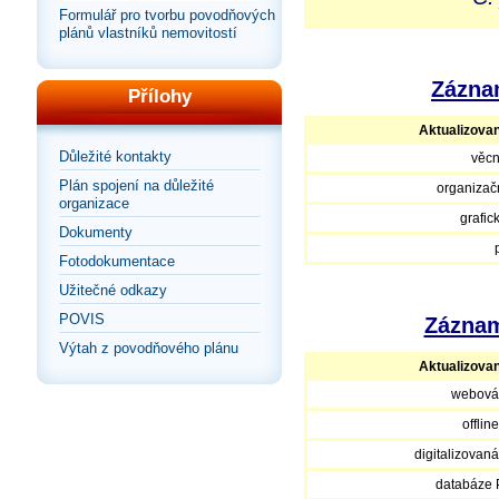
Formulář pro tvorbu povodňových
plánů vlastníků nemovitostí
Záznam
Přílohy
Aktualizova
Důležité kontakty
věcn
Plán spojení na důležité
organizačn
organizace
grafic
Dokumenty
Fotodokumentace
Užitečné odkazy
POVIS
Záznam
Výtah z povodňového plánu
Aktualizova
webová
offlin
digitalizovan
databáze