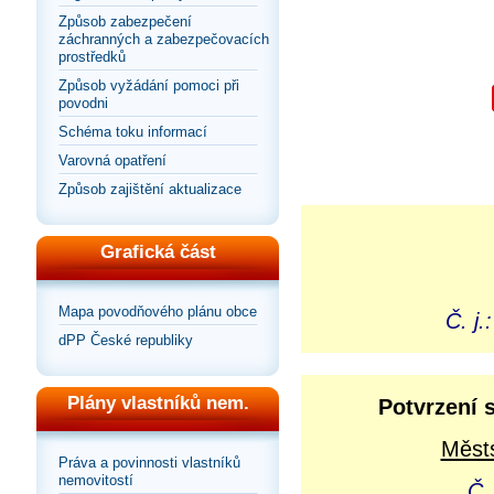
Způsob zabezpečení
záchranných a zabezpečovacích
prostředků
Způsob vyžádání pomoci při
povodni
Schéma toku informací
Varovná opatření
Způsob zajištění aktualizace
Grafická část
Mapa povodňového plánu obce
Č. j
dPP České republiky
Plány vlastníků nem.
Potvrzení 
Městs
Práva a povinnosti vlastníků
nemovitostí
Č.