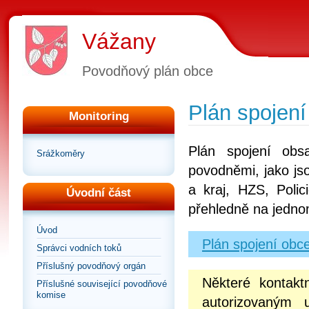
Vážany
Povodňový plán obce
Plán spojení
Monitoring
Plán spojení obs
Srážkoměry
povodněmi, jako js
a kraj, HZS, Poli
Úvodní část
přehledně na jedno
Úvod
Plán spojení obc
Správci vodních toků
Příslušný povodňový orgán
Některé kontakt
Příslušné související povodňové
komise
autorizovaným 