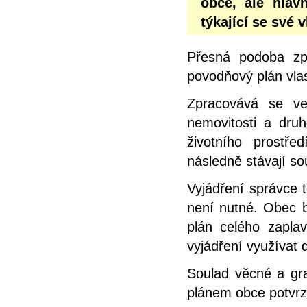
obce, ale hlav
týkající se své 
Přesná podoba zp
povodňový plán vlas
Zpracovává se ve
nemovitosti a dru
životního prostř
následně stávají s
Vyjádření správce 
není nutné. Obec b
plán celého zapl
vyjádření využívat d
Soulad věcné a gra
plánem obce potvrz