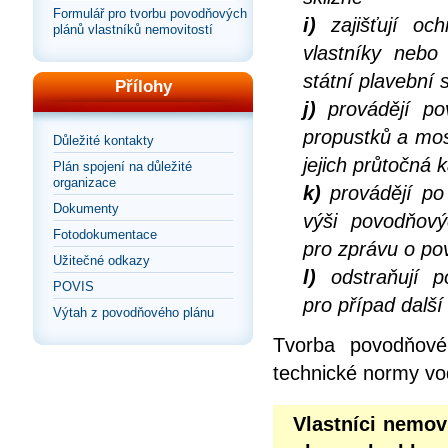
Formulář pro tvorbu povodňových
i)
zajišťují och
plánů vlastníků nemovitostí
vlastníky nebo
státní plavební 
Přílohy
j)
provádějí po
propustků a mos
Důležité kontakty
jejich průtočná 
Plán spojení na důležité
organizace
k)
provádějí po 
Dokumenty
výši povodňov
Fotodokumentace
pro zprávu o po
Užitečné odkazy
l)
odstraňují p
POVIS
pro případ dalš
Výtah z povodňového plánu
Tvorba povodňové
technické normy vo
Vlastníci nemov