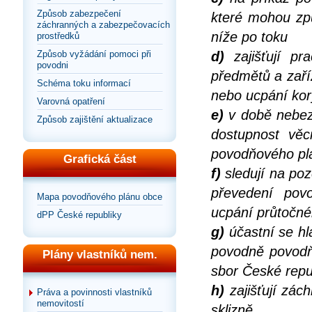
Způsob zabezpečení
které mohou zp
záchranných a zabezpečovacích
níže po toku
prostředků
Způsob vyžádání pomoci při
d)
zajišťují pr
povodni
předmětů a zaří
Schéma toku informací
nebo ucpání kor
Varovná opatření
e)
v době nebezp
Způsob zajištění aktualizace
dostupnost věc
povodňového pl
Grafická část
f)
sledují na po
převedení pov
Mapa povodňového plánu obce
ucpání průtočnéh
dPP České republiky
g)
účastní se hl
povodně povodň
Plány vlastníků nem.
sbor České repu
h)
zajišťují zác
Práva a povinnosti vlastníků
nemovitostí
sklizně