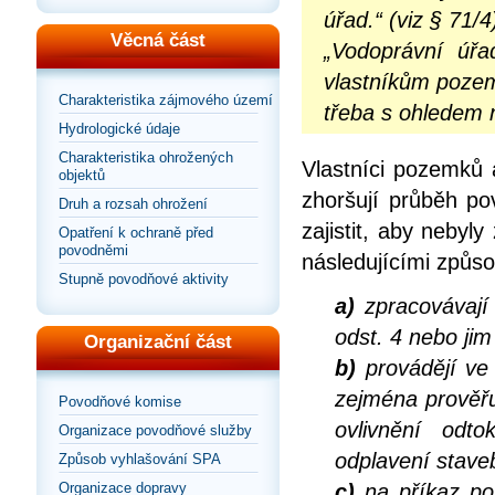
úřad.“ (viz § 71/4
Věcná část
„Vodoprávní úřa
vlastníkům pozem
Charakteristika zájmového území
třeba s ohledem n
Hydrologické údaje
Charakteristika ohrožených
Vlastníci pozemků 
objektů
zhoršují průběh po
Druh a rozsah ohrožení
zajistit, aby neby
Opatření k ochraně před
povodněmi
následujícími způso
Stupně povodňové aktivity
a)
zpracovávají 
odst. 4 nebo ji
Organizační část
b)
provádějí ve
zejména prověřu
Povodňové komise
ovlivnění od
Organizace povodňové služby
odplavení staveb
Způsob vyhlašování SPA
Organizace dopravy
c)
na příkaz po