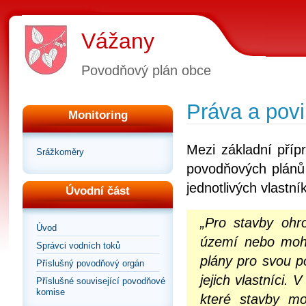
Vážany
Povodňový plán obce
Práva a povi
Monitoring
Mezi základní příp
Srážkoměry
povodňových plánů 
jednotlivých vlastn
Úvodní část
„Pro stavby ohr
Úvod
území nebo moho
Správci vodních toků
plány pro svou 
Příslušný povodňový orgán
jejich vlastníci.
Příslušné související povodňové
komise
které stavby mo