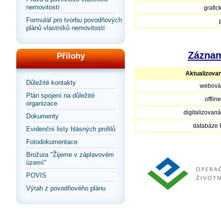
nemovitostí
grafic
Formulář pro tvorbu povodňových
plánů vlastníků nemovitostí
Záznam
Přílohy
Aktualizova
Důležité kontakty
webová
Plán spojení na důležité
offlin
organizace
digitalizovan
Dokumenty
databáze
Evidenční listy hlásných profilů
Fotodokumentace
Brožura "Žijeme v záplavovém
území"
POVIS
Výtah z povodňového plánu