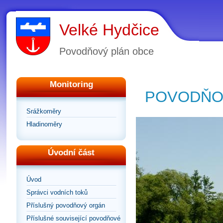
Velké Hydčice
Povodňový plán obce
Monitoring
POVODŇOV
Srážkoměry
Hladinoměry
Úvodní část
Úvod
Správci vodních toků
Příslušný povodňový orgán
Příslušné související povodňové