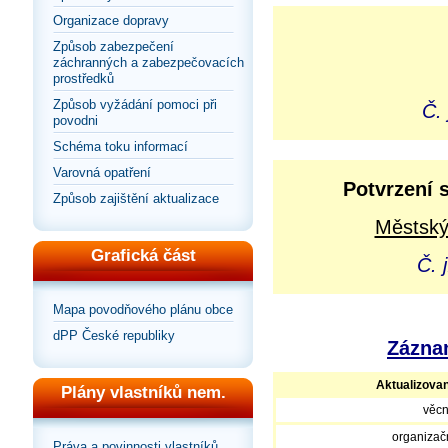
Organizace dopravy
Způsob zabezpečení
záchranných a zabezpečovacích
prostředků
Způsob vyžádání pomoci při
Č.
povodni
Schéma toku informací
Varovná opatření
Potvrzení 
Způsob zajištění aktualizace
Městský
Grafická část
Č. 
Mapa povodňového plánu obce
dPP České republiky
Záznam
Aktualizova
Plány vlastníků nem.
věcn
organizačn
Práva a povinnosti vlastníků