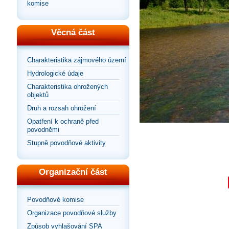
komise
Věcná část
Charakteristika zájmového území
Hydrologické údaje
Charakteristika ohrožených
objektů
Druh a rozsah ohrožení
Opatření k ochraně před
povodněmi
Stupně povodňové aktivity
Organizační část
Povodňové komise
Organizace povodňové služby
Způsob vyhlašování SPA