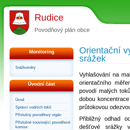
Rudice
Povodňový plán obce
Orientační 
Monitoring
srážek
Srážkoměry
Vyhlašování na mal
orientačního měře
Úvodní část
povodí malých toků
dobou koncentrace 
Úvod
průtokovou odezvou 
Správci vodních toků
Příslušný povodňový orgán
Přibližný odhad 
Příslušné související povodňové
dešťové srážky v
komise