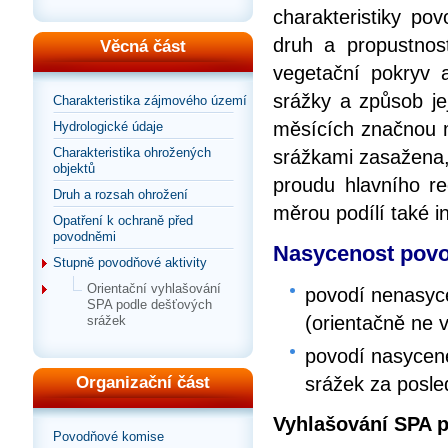
charakteristiky pov
druh a propustnost
Věcná část
vegetační pokryv a
srážky a způsob jej
Charakteristika zájmového území
měsících značnou mě
Hydrologické údaje
Charakteristika ohrožených
srážkami zasažena, 
objektů
proudu hlavního re
Druh a rozsah ohrožení
měrou podílí také in
Opatření k ochraně před
povodněmi
Nasycenost povo
Stupně povodňové aktivity
Orientační vyhlašování
povodí nenasyce
SPA podle dešťových
(orientačně ne 
srážek
povodí nasycené
srážek za posle
Organizační část
Vyhlašování SPA 
Povodňové komise