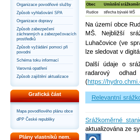
Obec
Umístění srážkomě
Organizace povodňové služby
Rudice
střecha bývalé MŠ
Způsob vyhlašování SPA
Organizace dopravy
Na území obce Rudi
Způsob zabezpečení
MŠ. Nejbližší sr
záchranných a zabezpečovacích
prostředků
Luhačovice (ve sp
Způsob vyžádání pomoci při
lze sledovat v digi
povodni
Schéma toku informací
Další údaje o srá
Varovná opatření
radarový odha
Způsob zajištění aktualizace
(
https://hydro.chmi
Grafická část
Relevantní srážk
Mapa povodňového plánu obce
Srážkoměrné stan
dPP České republiky
aktualizována ze sy
Plány vlastníků nem.