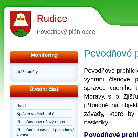
Rudice
Povodňový plán obce
Povodňové p
Monitoring
Povodňové prohlídk
Srážkoměry
vybraní členové 
správce vodního t
Úvodní část
Moravy, s. p. Zjiš
případně na objekt
Úvod
závady, které by
Správci vodních toků
následky.
Příslušný povodňový orgán
Příslušné související povodňové
Povodňové prohl
komise