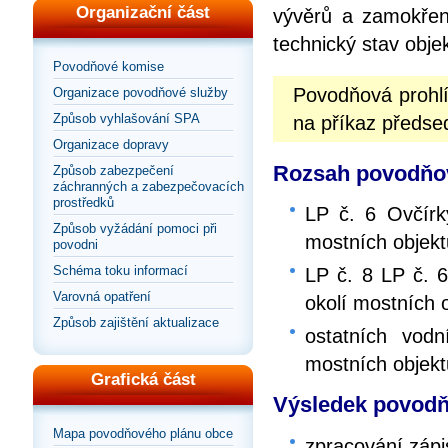
Organizační část
vývěrů a zamokřen
technický stav obje
Povodňové komise
Povodňová prohl
Organizace povodňové služby
Způsob vyhlašování SPA
na příkaz předs
Organizace dopravy
Rozsah povodňov
Způsob zabezpečení
záchranných a zabezpečovacích
prostředků
LP č. 6 Ovčírk
Způsob vyžádání pomoci při
mostních objekt
povodni
Schéma toku informací
LP č. 8 LP č. 6
Varovná opatření
okolí mostních 
Způsob zajištění aktualizace
ostatních vodn
mostních objekt
Grafická část
Výsledek povodň
Mapa povodňového plánu obce
zpracování zápi