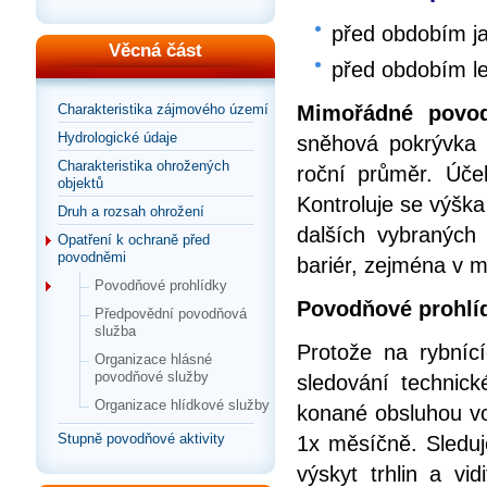
před obdobím ja
Věcná část
před obdobím le
Mimořádné povod
Charakteristika zájmového území
Hydrologické údaje
sněhová pokrývka (
Charakteristika ohrožených
roční průměr. Úče
objektů
Kontroluje se výška
Druh a rozsah ohrožení
dalších vybraných
Opatření k ochraně před
povodněmi
bariér, zejména v m
Povodňové prohlídky
Povodňové prohlíd
Předpovědní povodňová
služba
Protože na rybnící
Organizace hlásné
povodňové služby
sledování technic
Organizace hlídkové služby
konané obsluhou vo
Stupně povodňové aktivity
1x měsíčně. Sleduje
výskyt trhlin a vi