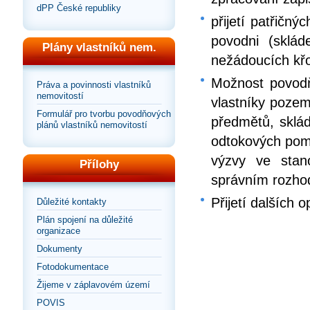
dPP České republiky
přijetí patřičný
povodni (sklád
Plány vlastníků nem.
nežádoucích křo
Možnost povodň
Práva a povinnosti vlastníků
nemovitostí
vlastníky pozem
Formulář pro tvorbu povodňových
předmětů, sklád
plánů vlastníků nemovitostí
odtokových pomě
výzvy ve stan
Přílohy
správním rozho
Přijetí dalších 
Důležité kontakty
Plán spojení na důležité
organizace
Dokumenty
Fotodokumentace
Žijeme v záplavovém území
POVIS