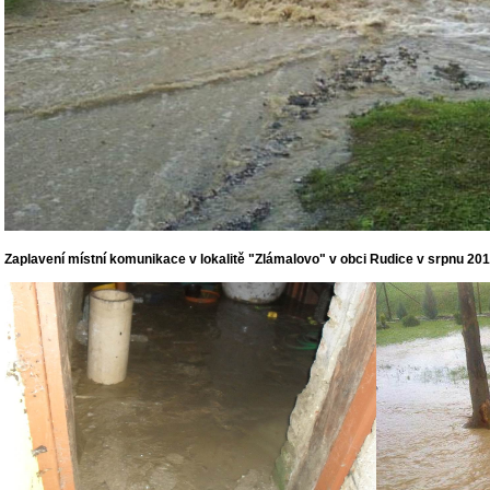
Zaplavení místní komunikace v lokalitě "Zlámalovo" v obci Rudice v srpnu 20