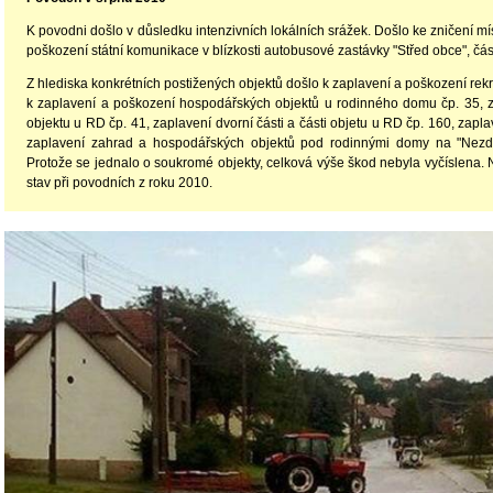
K povodni došlo v důsledku intenzivních lokálních srážek. Došlo ke zničení mí
poškození státní komunikace v blízkosti autobusové zastávky "Střed obce", č
Z hlediska konkrétních postižených objektů došlo k zaplavení a poškození rekr
k zaplavení a poškození hospodářských objektů u rodinného domu čp. 35, z
objektu u RD čp. 41, zaplavení dvorní části a části objetu u RD čp. 160, zapla
zaplavení zahrad a hospodářských objektů pod rodinnými domy na "Nezden
Protože se jednalo o soukromé objekty, celková výše škod nebyla vyčíslena. N
stav při povodních z roku 2010.