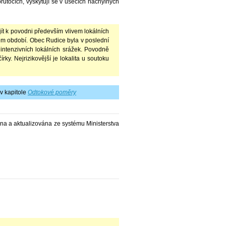
růtocích, vyskytují se v úsecích náchylných
ít k povodni především vlivem lokálních
ovém období. Obec Rudice byla v poslední
ntenzivních lokálních srážek. Povodně
rky. Nejrizikovější je lokalita u soutoku
v kapitole
Odtokové poměry
ána a aktualizována ze systému Ministerstva