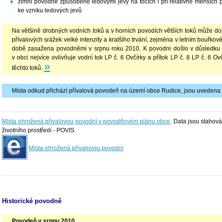
zimní povodně způsobené ledovými jevy na tocích i při relativně menších p
ke vzniku ledových jevů
Na většině drobných vodních toků a v horních povodích větších toků může doj
přívalových srážek velké intenzity a kratšího trvání, zejména v letním bouřk
době zasažena povodněmi v srpnu roku 2010. K povodni došlo v důsledku i
v obci nejvíce ovlivňuje vodní tok LP č. 6 Ovčírky a přítok LP č. 8 LP č. 6 Ovčí
»
těchto toků.
Místa odkud přichází přívalová povodeň na území obce Rudice, jsou uvedena 
Místa ohrožená přívalovou povodní v povodňovém plánu obce
. Data jsou stahov
životního prostředí - POVIS.
Místa ohrožená přívalovou povodní
Historické povodně
Povodeň v srpnu 2010