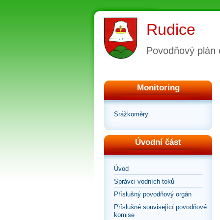
Rudice
Povodňový plán 
Monitoring
Srážkoměry
Úvodní část
Úvod
Správci vodních toků
Příslušný povodňový orgán
Příslušné související povodňové
komise