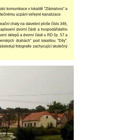
stní komunikace v lokalitě "Zlámalovo" a
ástečnému ucpání veřejné kanalizace.
eační chaty na stavební ploše číslo 346,
aplavení dvorní části a hospodářského
vení sklepů a dvorní části u RD čp. 57 a
ských drahách" pod lokalitou "Díly".
ásledují fotografie zachycující skutečný