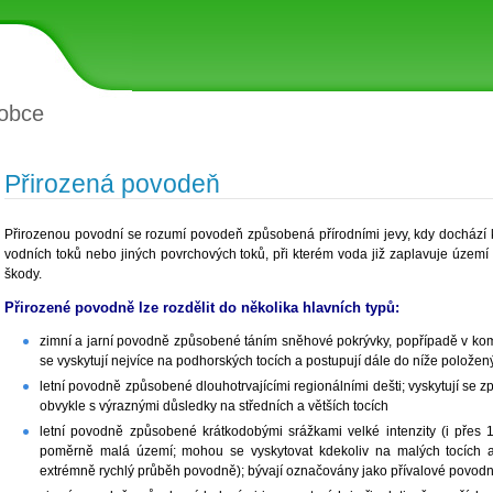
obce
Přirozená povodeň
Přirozenou povodní se rozumí povodeň způsobená přírodními jevy, kdy dochází
vodních toků nebo jiných povrchových toků, při kterém voda již zaplavuje územ
škody.
Přirozené povodně lze rozdělit do několika hlavních typů:
zimní a jarní povodně způsobené táním sněhové pokrývky, popřípadě v kom
se vyskytují nejvíce na podhorských tocích a postupují dále do níže položen
letní povodně způsobené dlouhotrvajícími regionálními dešti; vyskytují se 
obvykle s výraznými důsledky na středních a větších tocích
letní povodně způsobené krátkodobými srážkami velké intenzity (i přes
poměrně malá území; mohou se vyskytovat kdekoliv na malých tocích a n
extrémně rychlý průběh povodně); bývají označovány jako přívalové povodn