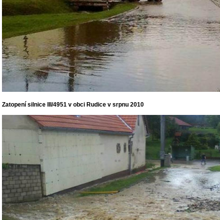
Zatopení silnice III/4951 v obci Rudice v srpnu 2010