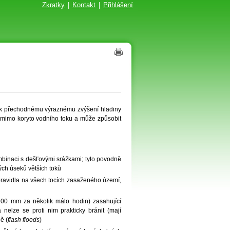
Zkratky
|
Kontakt
|
Přihlášení
 k přechodnému výraznému zvýšení hladiny
í mimo koryto vodního toku a může způsobit
binaci s dešťovými srážkami; tyto povodně
ých úseků větších toků
zpravidla na všech tocích zasaženého území,
 100 mm za několik málo hodin) zasahující
elze se proti nim prakticky bránit (mají
ě (
flash floods
)