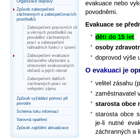
Organizace dopravy
evakuace nebo vyko
Způsob zabezpečení
povodněmi.
záchranných a zabezpečovacích
prostředků
Evakuace se předn
Zabezpečení pracovních sil
a věcných prostředků na
děti do 15 let
provádění záchranných
prací a zabezpečení
osoby zdravot
náhradních funkcí v území
Zabezpečení evakuace
doprovod výše 
dočasného ubytování a
stravování evakuovaných
O evakuaci je o
občanů a jejich návrat
Zabezpečení dalších
velitel zásahu (
záchranných prací ve
veřejném zájmu
zaměstnavatel v
Způsob vyžádání pomoci při
starosta obce 
povodni
Schéma toku informací
starosta obce 
Varovná opatření
je-li nutné eva
Způsob zajištění aktualizace
záchranných a l