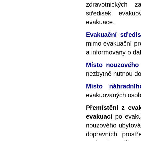
zdravotnických z
středisek, evak
evakuace.
Evakuační středi
mimo evakuační pr
a informovány o da
Místo nouzového 
nezbytně nutnou do
Místo náhradníh
evakuovaných osob
Přemístění z eva
evakuaci
po evakua
nouzového ubytován
dopravních prostř