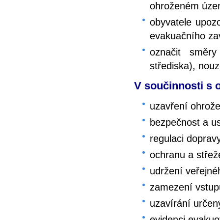
ohroženém územ
obyvatele upozo
evakuačního zav
označit směry
střediska), nou
V součinnosti s 
uzavření ohrož
bezpečnost a u
regulaci dopra
ochranu a střež
udržení veřejn
zamezení vstup
uzavírání urče
evidenci evakuo