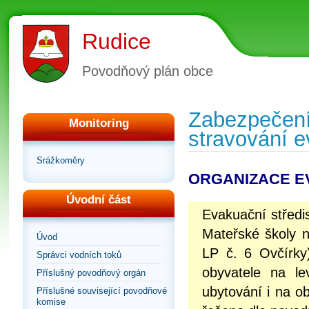
Rudice
Povodňový plán obce
Zabezpečen
Monitoring
stravování e
Srážkoměry
ORGANIZACE E
Úvodní část
Evakuační středi
Mateřské školy 
Úvod
LP č. 6 Ovčírky
Správci vodních toků
obyvatele na l
Příslušný povodňový orgán
ubytování i na o
Příslušné související povodňové
komise