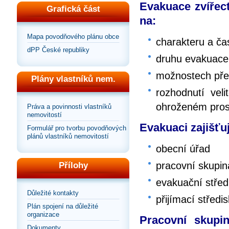
Evakuace zvířect
Grafická část
na:
Mapa povodňového plánu obce
charakteru a č
dPP České republiky
druhu evakuace 
možnostech přep
Plány vlastníků nem.
rozhodnutí vel
ohroženém pros
Práva a povinnosti vlastníků
nemovitostí
Evakuaci zajišťu
Formulář pro tvorbu povodňových
plánů vlastníků nemovitostí
obecní úřad
pracovní skupina
Přílohy
evakuační střed
Důležité kontakty
přijímací středi
Plán spojení na důležité
organizace
Pracovní skupin
Dokumenty