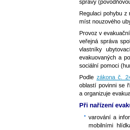
správy (povodňovou
Regulaci pohybu z 
míst nouzového ubyt
Provoz v evakuačníc
veřejná správa spo
vlastníky ubytovac
evakuovaných a pos
sociální pomoci (hu
Podle
zákona č. 2
oblastí povinni se 
a organizuje evaku
Při nařízení evak
varování a inf
mobilními hlídk