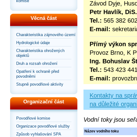
komise
Závod Dyje, Hus
Petr Havlík, DiS
Věcná část
Tel.:
565 382 60
E-mail:
sekretar
Charakteristika zájmového území
Hydrologické údaje
Přímý výkon spr
Charakteristika ohrožených
Provoz Brno, K 
objektů
Ing. Bohuslav Š
Druh a rozsah ohrožení
Tel.:
543 423 44
Opatření k ochraně před
povodněmi
E-mail:
provozb
Stupně povodňové aktivity
Kontakty na sprá
Organizační část
na důležité organ
Povodňové komise
Vodní toky jsou seř
Organizace povodňové služby
Název vodního toku
Způsob vyhlašování SPA