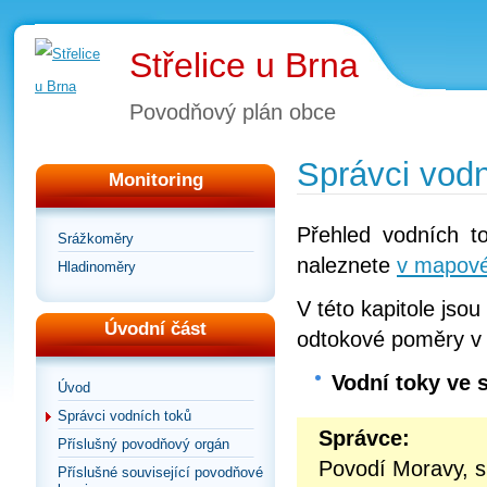
Střelice u Brna
Povodňový plán obce
Správci vodn
Monitoring
Přehled vodních to
Srážkoměry
naleznete
v mapové 
Hladinoměry
V této kapitole jsou
Úvodní část
odtokové poměry v
Vodní toky ve 
Úvod
Správci vodních toků
Správce:
Příslušný povodňový orgán
Povodí Moravy, s
Příslušné související povodňové