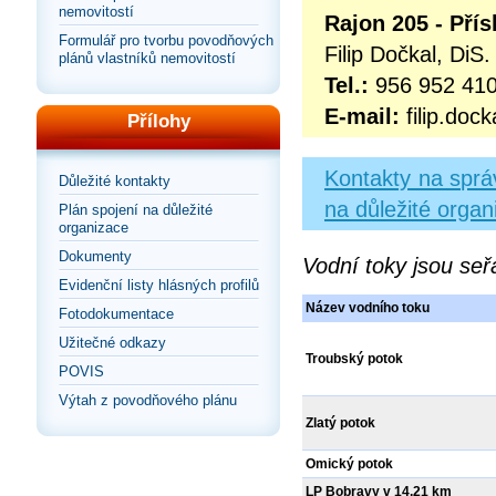
nemovitostí
Rajon 205 - Pří
Formulář pro tvorbu povodňových
Filip Dočkal, DiS.
plánů vlastníků nemovitostí
Tel.:
956 952 410
E-mail:
filip.doc
Přílohy
Kontakty na sprá
Důležité kontakty
na důležité organ
Plán spojení na důležité
organizace
Dokumenty
Vodní toky jsou seř
Evidenční listy hlásných profilů
Název vodního toku
Fotodokumentace
Užitečné odkazy
Troubský potok
POVIS
Výtah z povodňového plánu
Zlatý potok
Omický potok
LP Bobravy v 14,21 km