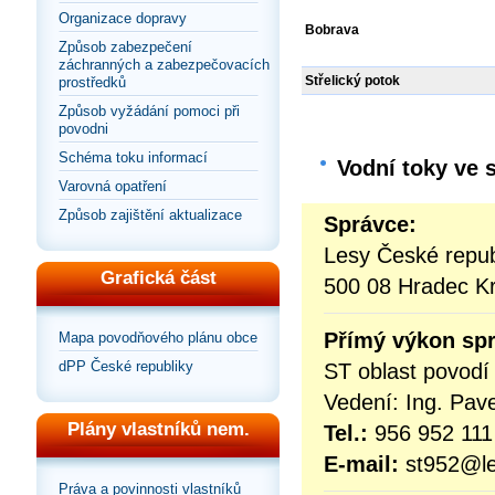
Organizace dopravy
Bobrava
Způsob zabezpečení
záchranných a zabezpečovacích
Střelický potok
prostředků
Způsob vyžádání pomoci při
povodni
Schéma toku informací
Vodní toky ve 
Varovná opatření
Způsob zajištění aktualizace
Správce:
Lesy České repub
Grafická část
500 08 Hradec K
Přímý výkon sp
Mapa povodňového plánu obce
dPP České republiky
ST oblast povod
Vedení: Ing. Pav
Plány vlastníků nem.
Tel.:
956 952 111
E-mail:
st952@le
Práva a povinnosti vlastníků